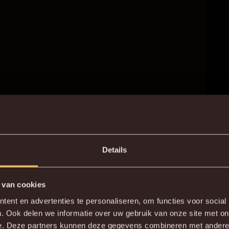
Details
 van cookies
DE NIEUWE KVM APP
ent en advertenties te personaliseren, om functies voor social
. Ook delen we informatie over uw gebruik van onze site met on
wnload de gloednieuwe KVM App nu via je favoriete app sto
e. Deze partners kunnen deze gegevens combineren met andere i