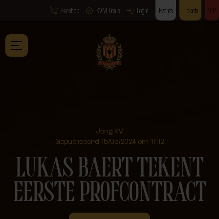
Fanshop
KVM Deals
Login
Events
Tickets
VIP
Jong KV
Gepubliceerd 15/05/2024 om 17:12
LUKAS BAERT TEKENT
EERSTE PROFCONTRACT