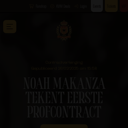
Fanshop
KVM Deals
Login
Events
Tickets
VIP
Contractverlenging
Gepubliceerd 26/02/2025 om 15:58
NOAH MAKANZA
TEKENT EERSTE
PROFCONTRACT