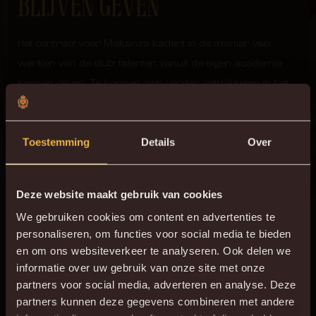
BLIJVEN GEVEN
Het contract voor Makanza kadert in de manier van
werken van de club: talenten vanuit de eigen academie
kansen geven. Ze kunnen zich verder ontwikkelen in het
project rond Jong KV, om zich uiteindelijk te bewijzen op
het hoogste niveau.
Toestemming
Details
Over
“De concurrentie van de topclubs is niet min”, geeft
Matthys toe. “We werken dag in dag uit om jongens zoals
Deze website maakt gebruik van cookies
Noah bij ons te houden. Want we willen talenten uit onze
We gebruiken cookies om content en advertenties te
eigen academie kansen blijven geven.”
personaliseren, om functies voor social media te bieden
en om ons websiteverkeer te analyseren. Ook delen we
We wensen Noah heel veel succes en zijn blij dat hij bij ons
informatie over uw gebruik van onze site met onze
blijft.
partners voor social media, adverteren en analyse. Deze
partners kunnen deze gegevens combineren met andere