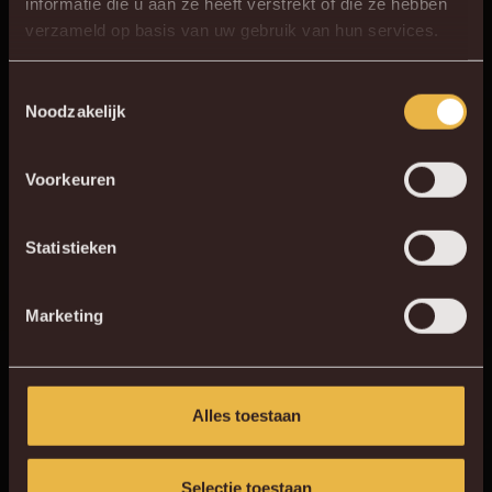
informatie die u aan ze heeft verstrekt of die ze hebben
×
verzameld op basis van uw gebruik van hun services.
DE NIEUWE KVM APP
Download de gloednieuwe KVM App nu via je
Toestemmingsselectie
Noodzakelijk
favoriete app store!
Voorkeuren
KV MECHELEN APP
Statistieken
Marketing
Alles toestaan
Selectie toestaan