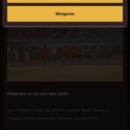
Weigeren
Malinwa in de eerste helft:
Van Ingelgom, Marsa, Struyf, Konaté, Baert, Antonio,
Teague, Bafdili, Hammar, Raman, Lauberbach