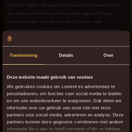
Malinwa begon met goede moed aan het tweede bedrijf,
een kopbal van Raman die van de lijn gehaald moest
worden, kwam voor de voet van Özdemir. Halil
(Sterkhouder bij Jong KV) knalde van dichtbij hard tegen
de lat.
DAN TOCH ÖZDEMIR
Toestemming
Details
Over
Even later was het dan toch prijs. Zekri kreeg de bal op de
Deze website maakt gebruik van cookies
helft van Heist en vond Özdemir met een mooie pass met
We gebruiken cookies om content en advertenties te
de wreef. Halil draaide mooi weg van zijn man, zette zich
personaliseren, om functies voor social media te bieden
door in de zestien en kon knap scoren met een lage
en om ons websiteverkeer te analyseren. Ook delen we
schuiver.
informatie over uw gebruik van onze site met onze
partners voor social media, adverteren en analyse. Deze
RAMAN NET NIET
partners kunnen deze gegevens combineren met andere
informatie die u aan ze heeft verstrekt of die ze hebben