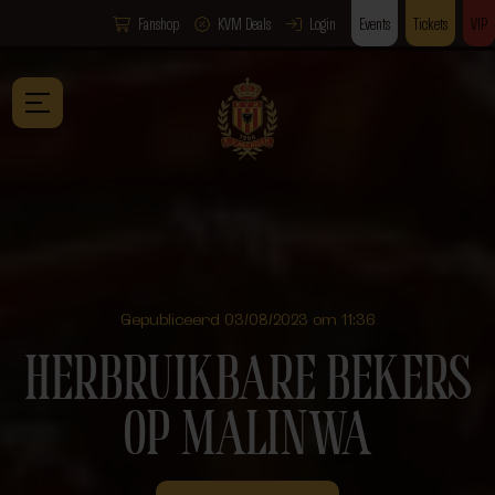
Fanshop
KVM Deals
Login
Events
Tickets
VIP
Gepubliceerd 03/08/2023 om 11:36
HERBRUIKBARE BEKERS
OP MALINWA