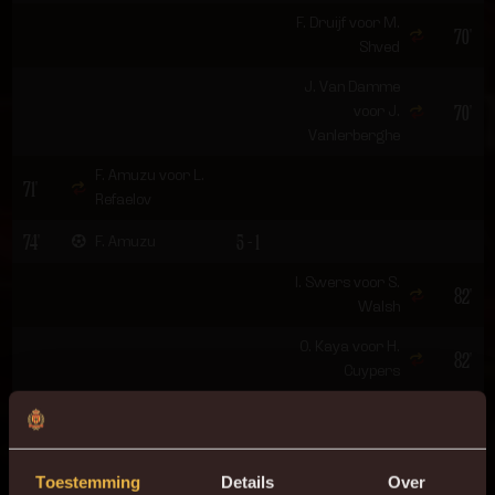
F. Druijf voor M.
70'
Shved
J. Van Damme
70'
voor J.
Vanlerberghe
F. Amuzu voor L.
71'
Refaelov
74'
5 - 1
F. Amuzu
I. Swers voor S.
82'
Walsh
O. Kaya voor H.
82'
Cuypers
M. Ashimeru voor
82'
A. Murillo
J. Zirkzee voor C.
Toestemming
Details
Over
83'