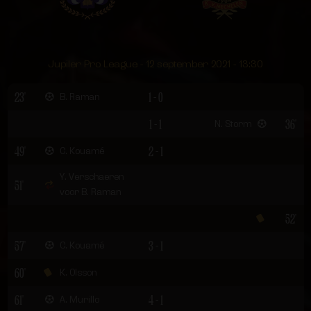
Jupiler Pro League - 12 september 2021 - 13:30
23'
1 - 0
B. Raman
1 - 1
36'
N. Storm
49'
2 - 1
C. Kouamé
Y. Verschaeren
51'
voor B. Raman
52'
57'
3 - 1
C. Kouamé
60'
K. Olsson
61'
4 - 1
A. Murillo