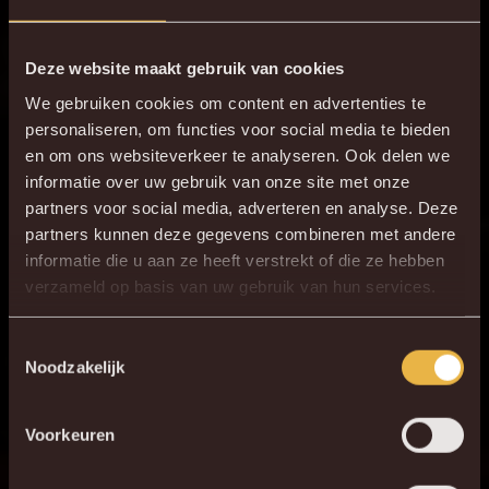
Kouamé
B. Mykhailichenko
83'
voor K. Olsson
Deze website maakt gebruik van cookies
We gebruiken cookies om content en advertenties te
85'
6 - 1
Y. Verschaeren
personaliseren, om functies voor social media te bieden
87'
7 - 1
J. Zirkzee
en om ons websiteverkeer te analyseren. Ook delen we
informatie over uw gebruik van onze site met onze
7 - 2
90+1'
O. Kaya
partners voor social media, adverteren en analyse. Deze
partners kunnen deze gegevens combineren met andere
ONZE OPSTELLING
informatie die u aan ze heeft verstrekt of die ze hebben
×
verzameld op basis van uw gebruik van hun services.
DE NIEUWE KVM APP
1
G. Coucke
3
L. Bijker
Download de gloednieuwe KVM App nu via je
Toestemmingsselectie
Noodzakelijk
favoriete app store!
4
S. Bateau
30
J. Vanlerberghe
Voorkeuren
KV MECHELEN APP
5
S. Walsh