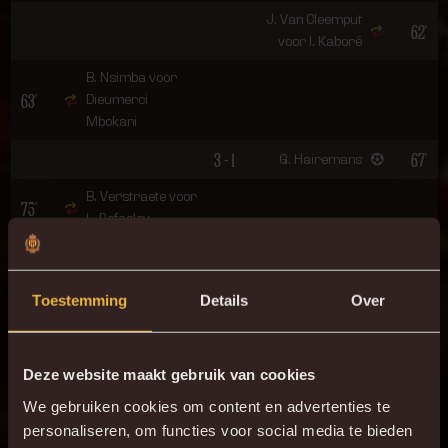
J. Van Cleemput
62'
voor I. Kaboré
B. Nsimba voor
63'
Dieumerci
Mbokani
3 - 1
67'
G. Hairemans
B. Verstraete voor
75'
L. Refaelov
76'
L. Bijker
77'
4 - 1
A. Seck
Toestemming
Details
Over
N. De Pauw voor
78'
D. Lamkel Zé
Deze website maakt gebruik van cookies
ONZE OPSTELLING
We gebruiken cookies om content en advertenties te
personaliseren, om functies voor social media te bieden