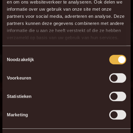
en om ons websiteverkeer te analyseren. Ook delen we
1
G. Coucke
informatie over uw gebruik van onze site met onze
3
L. Bijker
partners voor social media, adverteren en analyse. Deze
partners kunnen deze gegevens combineren met andere
6
R. Bushiri
informatie die u aan ze heeft verstrekt of die ze hebben
23
T. Peyre
verzameld op basis van uw gebruik van hun services.
29
I. Kaboré
Toestemmingsselectie
16
R. Schoofs
Noodzakelijk
7
G. Hairemans
19
K. Mrabti
Voorkeuren
8
O. Kaya
20
Statistieken
G. Engvall
10
I. de Camargo
Marketing