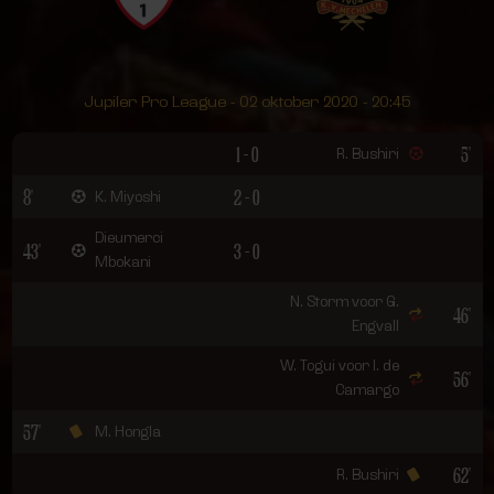
Jupiler Pro League - 02 oktober 2020 - 20:45
1 - 0
5'
R. Bushiri
8'
2 - 0
K. Miyoshi
Dieumerci
43'
3 - 0
Mbokani
N. Storm voor G.
46'
Engvall
W. Togui voor I. de
56'
Camargo
57'
M. Hongla
62'
R. Bushiri