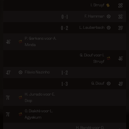
28'
I. Struyf
0 - 1
35'
F. Hammar
0 - 2
39'
L. Lauberbach
P. Gerkens voor A.
46'
Minda
G. Diouf voor I.
46'
Struyf
47'
1 - 2
Flávio Nazinho
1 - 3
49'
G. Diouf
H. Jurado voor E.
71'
Diop
O. Diakité voor L.
71'
Agyekum
H. Bandé voor D.