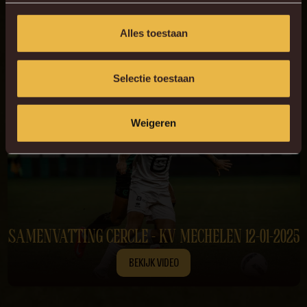
Brugge voor een nieuwe confrontatie met Cercle Brugge.
Herbeleef alvast de hoogtepunten van ons vorige duel in Jan
Alles toestaan
Breydel via de samenvatting!
Selectie toestaan
Weigeren
SAMENVATTING CERCLE - KV MECHELEN 12-01-2025
BEKIJK VIDEO