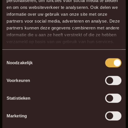
18
I. Struyf
personaliseren, om functies voor social media te bieden
en om ons websiteverkeer te analyseren. Ook delen we
8
M. Konaté
informatie over uw gebruik van onze site met onze
33
T. St. Jago
partners voor social media, adverteren en analyse. Deze
partners kunnen deze gegevens combineren met andere
17
M. Servais
informatie die u aan ze heeft verstrekt of die ze hebben
6
F. Hammar
verzameld op basis van uw gebruik van hun services.
29
D. Salifou
Toestemmingsselectie
7
T. Koudou
Noodzakelijk
19
K. Mrabti
9
M. van Brederode
Voorkeuren
20
L. Lauberbach
Statistieken
Marketing
Vorige confrontatie
Op zaterdag 13 december maken we de verplaatsing naar