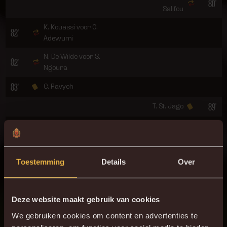
80'
Salifou
K. Kouassi voor O.
82'
Adewumi
N. De Wilde voor S.
82'
Ngoura
83'
C. Ravych
89'
T. St. Jago
M. Decoene voor T.
90+1'
Koudou
90+8'
2 - 3
G. Magnée
Toestemming
Details
Over
ONZE OPSTELLING
Deze website maakt gebruik van cookies
13
Nacho Mirás
We gebruiken cookies om content en advertenties te