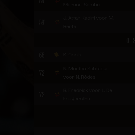
59'
Marsoni Sambu
J. Attah Kadiri voor M.
59'
Berte
0 - 
66'
K. Cools
N. Moutha-Sebtaoui
72'
voor N. Rôdes
B. Fredrick voor L. De
72'
Fougerolles