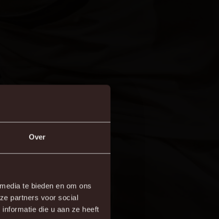
Over
×
 media te bieden en om ons
ze partners voor social
prestatie neer te zetten.
re!
nformatie die u aan ze heeft