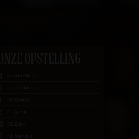
ONZE OPSTELLING
13
Nacho Mirás
3
José Marsà
8
M. Konaté
2
R. Halhal
23
M. Zekri
17
M. Servais