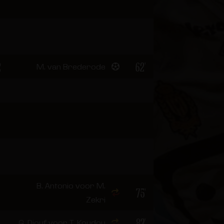
2
62'
M. van Brederode
B. Antonio voor M.
75'
Zekri
83'
G. Diouf voor T. Koudou