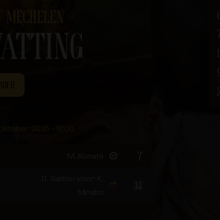
V MECHELEN
ATTING
VIDEO
 oktober 2025 - 16:00
7'
M. Konaté
D. Salifou voor K.
34'
Mrabti