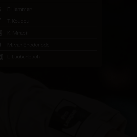
6
F. Hammar
7
T. Koudou
19
K. Mrabti
9
M. van Brederode
20
L. Lauberbach