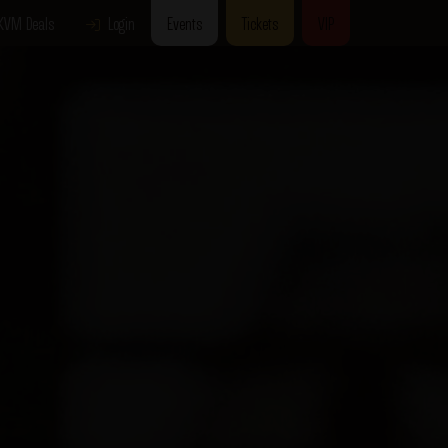
KVM Deals
Login
Events
Tickets
VIP