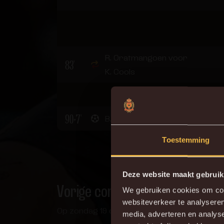
R. Oratmangoen voor
83'
K. Cools
0 - 
90+7'
1 - 3
B. Nsimba
Toestemming
Deze website maakt gebruik
Vorige confrontatie
We gebruiken cookies om cont
websiteverkeer te analyseren
Op zondag 19 oktober maken we de verplaats
Do
media, adverteren en analys