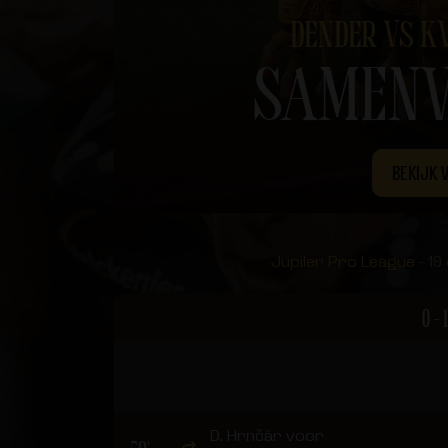
DENDER VS K
SAMENV
BEKIJK 
Jupiler Pro League - 19
0 - 1
D. Hrnčár voor