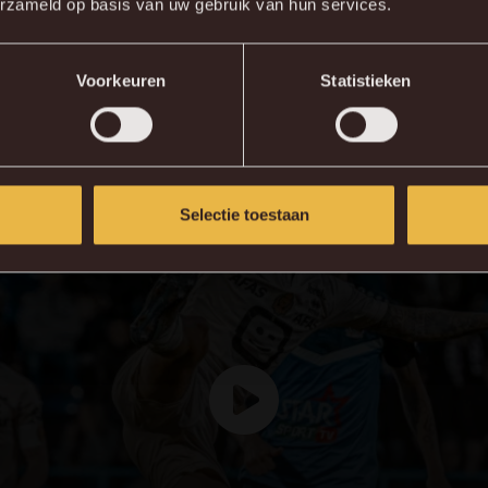
 op voor onze volgende confrontatie!
erzameld op basis van uw gebruik van hun services.
KV MECHELEN APP
Voorkeuren
Statistieken
Selectie toestaan