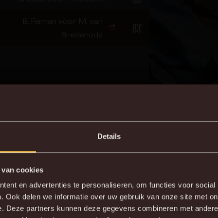
B. Raman voor M. van
83'
Brederode
3
90+1'
L. Lauberbach
Details
 van cookies
DE NIEUWE KVM APP
ent en advertenties te personaliseren, om functies voor social
. Ook delen we informatie over uw gebruik van onze site met on
ing naar Dender. Vorig seizoen wisten we daar een sterke 
wnload de gloednieuwe KVM App nu via je favoriete app sto
e. Deze partners kunnen deze gegevens combineren met andere i