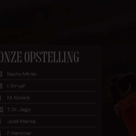
ONZE OPSTELLING
13
Nacho Mirás
18
I. Struyf
8
M. Konaté
33
T. St. Jago
3
José Marsà
6
F. Hammar