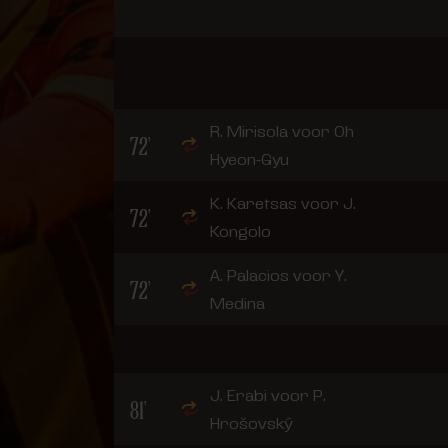
R. Mirisola voor Oh
72'
Hyeon-Gyu
K. Karetsas voor J.
72'
Kongolo
A. Palacios voor Y.
72'
Medina
J. Erabi voor P.
81'
Hrošovský