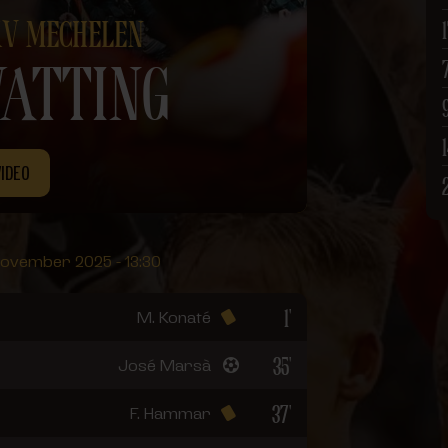
KV MECHELEN
ATTING
VIDEO
november 2025 - 13:30
1'
M. Konaté
35'
José Marsà
37'
F. Hammar