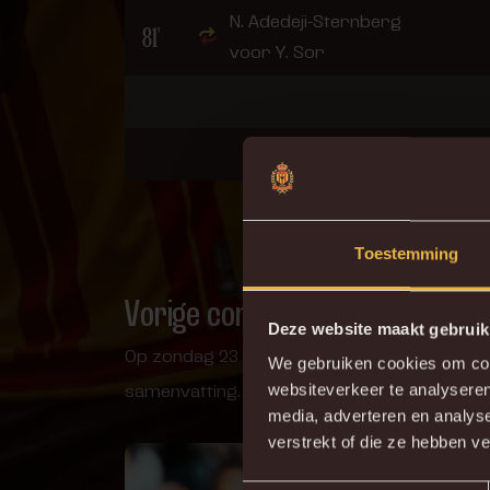
N. Adedeji-Sternberg
81'
voor Y. Sor
Toestemming
Vorige confrontatie
Deze website maakt gebruik
Op zondag 23 november maken we de verplaa
We gebruiken cookies om cont
samenvatting.
websiteverkeer te analyseren
media, adverteren en analys
verstrekt of die ze hebben v