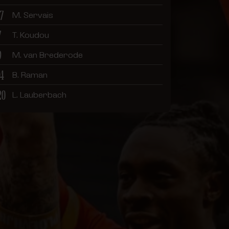
17
M. Servais
7
T. Koudou
9
M. van Brederode
14
B. Raman
20
L. Lauberbach