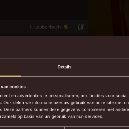
89'
L. Lauberbach
90+1'
G. Diouf
Details
 van cookies
tsing naar Genk. Herbeleef alvast onze vorige ontmoeting
ent en advertenties te personaliseren, om functies voor social
. Ook delen we informatie over uw gebruik van onze site met on
e. Deze partners kunnen deze gegevens combineren met andere i
erzameld op basis van uw gebruik van hun services.