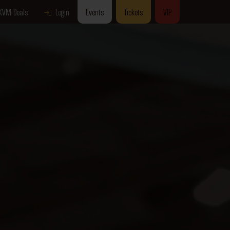
KVM Deals
Login
Events
Tickets
VIP