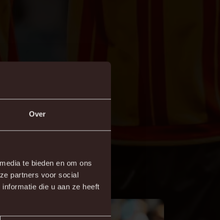
Over
 in de Cegeka Arena via de
 media te bieden en om ons
ze partners voor social
nformatie die u aan ze heeft