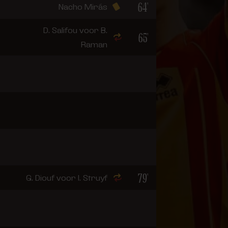
64'
Nacho Mirás
D. Salifou voor B.
65'
Raman
79'
G. Diouf voor I. Struyf