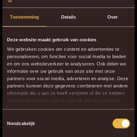
F. Avenatti voor B.
78'
Messaoudi
Toestemming
Details
Over
83'
K. D'Haene
88'
Y. Malede
Deze website maakt gebruik van cookies
90'
J. Ngoy
We gebruiken cookies om content en advertenties te
personaliseren, om functies voor social media te bieden
1 - 4
90+3'
R. Schoofs
en om ons websiteverkeer te analyseren. Ook delen we
J. Van Hecke voor
informatie over uw gebruik van onze site met onze
90+5'
J. Ngoy
partners voor social media, adverteren en analyse. Deze
partners kunnen deze gegevens combineren met andere
J. Hernández voor
90+5'
informatie die u aan ze heeft verstrekt of die ze hebben
S. Walsh
×
verzameld op basis van uw gebruik van hun services.
DE NIEUWE KVM APP
ONZE OPSTELLING
Download de gloednieuwe KVM App nu via je
Toestemmingsselectie
Noodzakelijk
favoriete app store!
1
G. Coucke