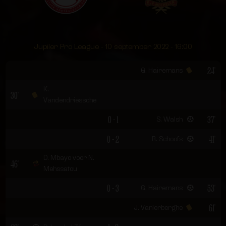
Jupiler Pro League - 10 september 2022 - 16:00
24'
G. Hairemans
K.
30'
Vandendriessche
0 - 1
37'
S. Walsh
0 - 2
41'
R. Schoofs
D. Mbayo voor N.
46'
Mehssatou
0 - 3
53'
G. Hairemans
61'
J. Vanlerberghe