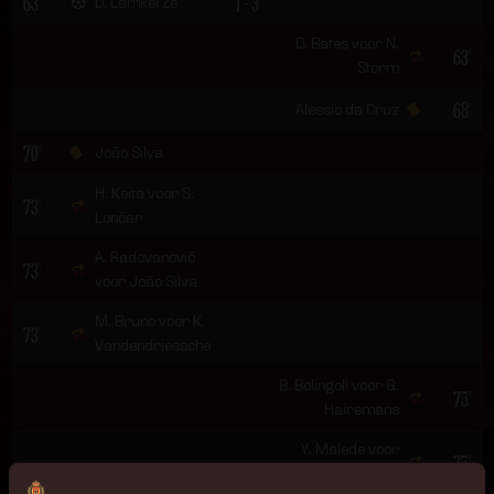
63'
1 - 3
D. Lamkel Zé
D. Bates voor N.
63'
Storm
68'
Alessio da Cruz
70'
João Silva
H. Keïta voor S.
73'
Lončar
A. Radovanović
73'
voor João Silva
M. Bruno voor K.
73'
Vandendriessche
B. Bolingoli voor G.
75'
Hairemans
Y. Malede voor
75'
Alessio da Cruz