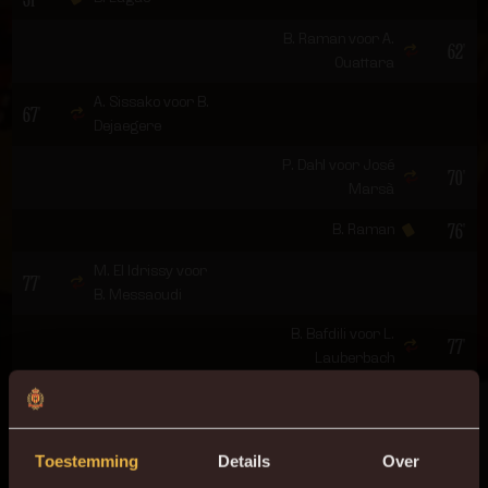
B. Raman voor A.
62'
Ouattara
A. Sissako voor B.
67'
Dejaegere
P. Dahl voor José
70'
Marsà
76'
B. Raman
M. El Idrissy voor
77'
B. Messaoudi
B. Bafdili voor L.
77'
Lauberbach
81'
D. Foulon
90'
3 - 0
Nacho Ferri
Toestemming
Details
Over
90+1'
T. Takamine