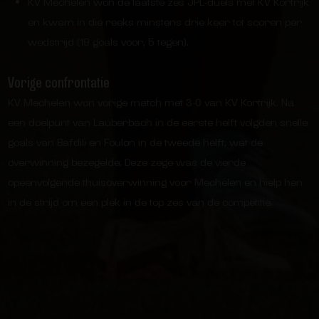
KV Mechelen won de laatste zes JPL-duels met KV Kortrijk
en kwam in die reeks minstens drie keer tot scoren per
wedstrijd (19 goals voor, 5 tegen).
Vorige confrontatie
KV Mechelen won vorige match met 3-0 van KV Kortrijk. Na
een doelpunt van Lauberbach in de eerste helft volgden snelle
goals van Bafdili en Foulon in de tweede helft, wat de
overwinning bezegelde. Deze zege was de vierde
opeenvolgende thuisoverwinning voor Mechelen en hielp hen
in de strijd om een plek in de top zes van de competitie.