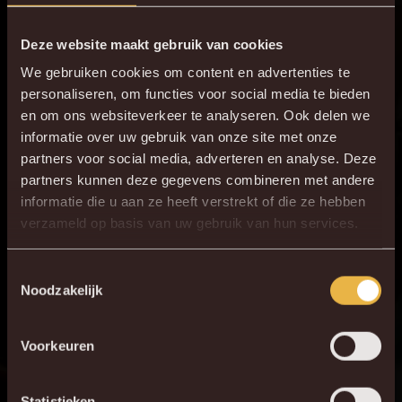
M. Bruno voor T.
90+2'
Deze website maakt gebruik van cookies
Takamine
We gebruiken cookies om content en advertenties te
3 - 1
90+6'
B. Raman
personaliseren, om functies voor social media te bieden
en om ons websiteverkeer te analyseren. Ook delen we
ONZE OPSTELLING
informatie over uw gebruik van onze site met onze
partners voor social media, adverteren en analyse. Deze
1
O. De Wolf
partners kunnen deze gegevens combineren met andere
informatie die u aan ze heeft verstrekt of die ze hebben
3
José Marsà
×
verzameld op basis van uw gebruik van hun services.
DE NIEUWE KVM APP
6
A. Touba
4
T. Raemaekers
Download de gloednieuwe KVM App nu via je
Toestemmingsselectie
Noodzakelijk
favoriete app store!
23
D. Foulon
16
R. Schoofs
Voorkeuren
KV MECHELEN APP
32
A. Ouattara
77
P. Pflücke
Statistieken