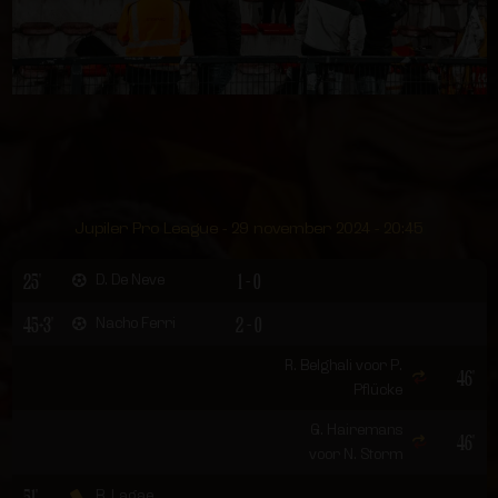
Jupiler Pro League - 29 november 2024 - 20:45
25'
1 - 0
D. De Neve
45+3'
2 - 0
Nacho Ferri
R. Belghali voor P.
46'
Pflücke
G. Hairemans
46'
voor N. Storm
51'
B. Lagae