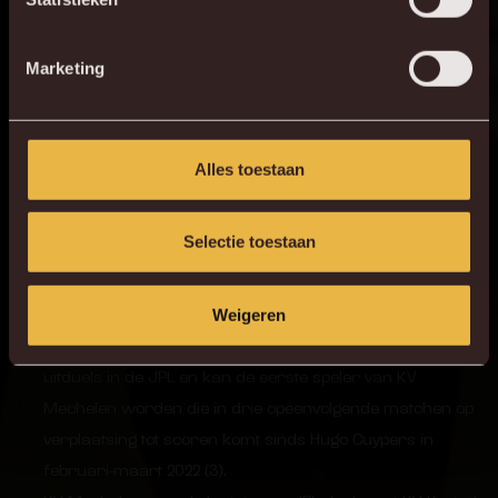
11
N. Storm
Marketing
20
L. Lauberbach
19
K. Mrabti
Alles toestaan
Feiten en inzichten
Selectie toestaan
Van alle middenvelders waren alleen Tjaronn Chery
(32,9%) en Thibaud Verlinden (31,7%) dit seizoen bij meer
doelpunten betrokken dan kapitein Rob Schoofs (29,4%).
Weigeren
Benito Raman kwam tot scoren in zijn laatste twee
uitduels in de JPL en kan de eerste speler van KV
Mechelen worden die in drie opeenvolgende matchen op
verplaatsing tot scoren komt sinds Hugo Cuypers in
februari-maart 2022 (3).