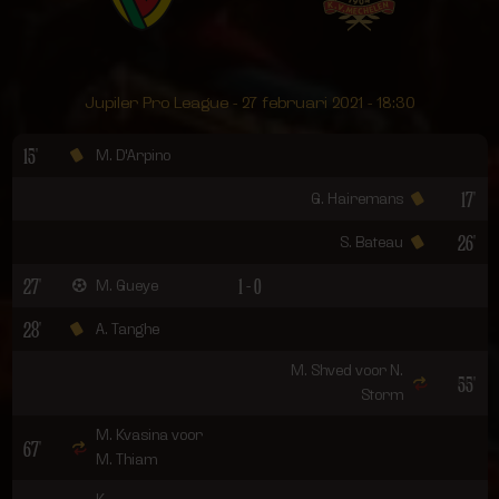
Jupiler Pro League - 27 februari 2021 - 18:30
15'
M. D'Arpino
17'
G. Hairemans
26'
S. Bateau
27'
1 - 0
M. Gueye
28'
A. Tanghe
M. Shved voor N.
55'
Storm
M. Kvasina voor
67'
M. Thiam