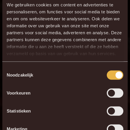
We gebruiken cookies om content en advertenties te
88'
J. Vanlerberghe
personaliseren, om functies voor social media te bieden
en om ons websiteverkeer te analyseren. Ook delen we
ONZE OPSTELLING
informatie over uw gebruik van onze site met onze
partners voor social media, adverteren en analyse. Deze
15
Y. Thoelen
partners kunnen deze gegevens combineren met andere
informatie die u aan ze heeft verstrekt of die ze hebben
3
L. Bijker
verzameld op basis van uw gebruik van hun services.
4
S. Bateau
23
T. Peyre
Toestemmingsselectie
Noodzakelijk
5
S. Walsh
16
R. Schoofs
Voorkeuren
30
J. Vanlerberghe
11
N. Storm
Statistieken
19
K. Mrabti
7
G. Hairemans
Marketing