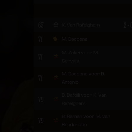
65'
2 - 
K. Van Rafelghem
71'
M. Decoene
M. Zekri voor M.
71'
Servais
M. Decoene voor B.
71'
Antonio
B. Bafdili voor K. Van
79'
Rafelghem
B. Raman voor M. van
79'
Brederode