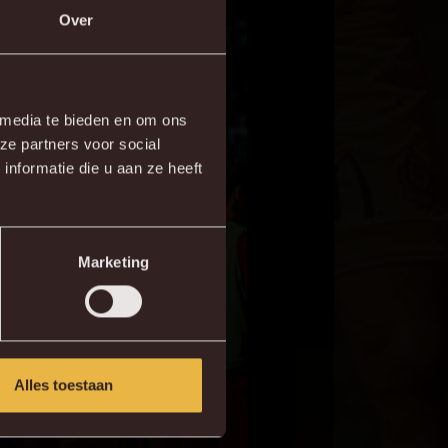
Over
×
 media te bieden en om ons
ze partners voor social
re!
nformatie die u aan ze heeft
Marketing
Alles toestaan