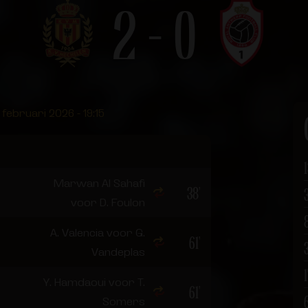
2 - 0
februari 2026 - 19:15
Marwan Al Sahafi
38'
voor D. Foulon
A. Valencia voor G.
61'
Vandeplas
Y. Hamdaoui voor T.
61'
Somers