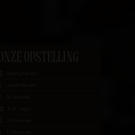
ONZE OPSTELLING
13
Nacho Mirás
3
José Marsà
8
M. Konaté
33
T. St. Jago
17
M. Servais
6
F. Hammar