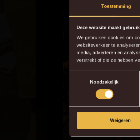
Toestemming
Deze website maakt gebruik
We gebruiken cookies om cont
websiteverkeer te analyseren
Do
media, adverteren en analys
verstrekt of die ze hebben v
Toestemmingsselectie
Noodzakelijk
Weigeren