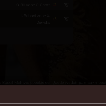
79'
G. Bijl voor C. Scott
I. Babadi voor X.
79'
Dierckx
Bosuil. Malinwa speelde een goede wedstrijd, maar moest 