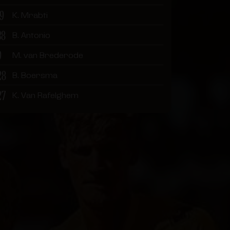
19
K. Mrabti
38
B. Antonio
9
M. van Brederode
28
B. Boersma
27
K. Van Rafelghem