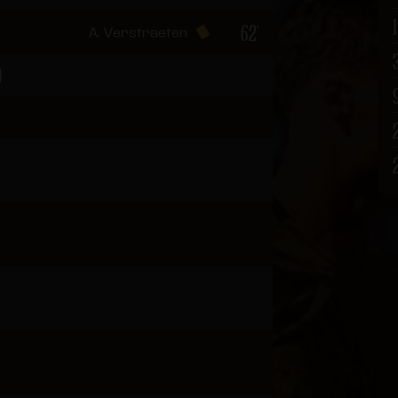
62'
A. Verstraeten
0