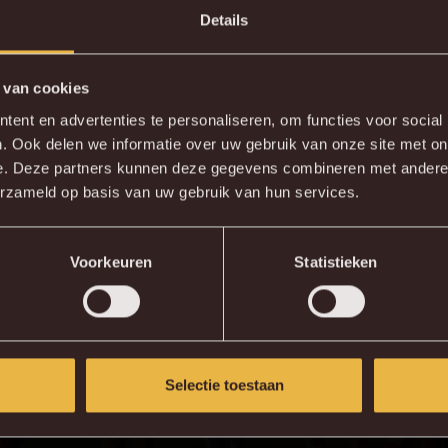
Details
 van cookies
DE NIEUWE KVM APP
ent en advertenties te personaliseren, om functies voor social
. Ook delen we informatie over uw gebruik van onze site met on
wnload de gloednieuwe KVM App nu via je favoriete app sto
e. Deze partners kunnen deze gegevens combineren met andere i
erzameld op basis van uw gebruik van hun services.
KV MECHELEN APP
Voorkeuren
Statistieken
Selectie toestaan