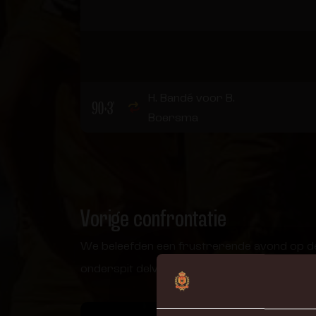
H. Bandé voor B.
90+3'
Boersma
Vorige confrontatie
We beleefden een frustrerende avond op de 
onderspit delven tegen de Antwerpenaren.