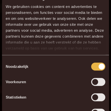
voor L. Bijker
We gebruiken cookies om content en advertenties te
3 - 2
90+3'
R. Sanusi
personaliseren, om functies voor social media te bieden
en om ons websiteverkeer te analyseren. Ook delen we
ONZE OPSTELLING
informatie over uw gebruik van onze site met onze
partners voor social media, adverteren en analyse. Deze
1
partners kunnen deze gegevens combineren met andere
G. Coucke
informatie die u aan ze heeft verstrekt of die ze hebben
3
L. Bijker
verzameld op basis van uw gebruik van hun services.
30
J. Vanlerberghe
23
Toestemmingsselectie
T. Peyre
Noodzakelijk
5
S. Walsh
16
R. Schoofs
Voorkeuren
33
Vini Souza
11
Statistieken
N. Storm
19
K. Mrabti