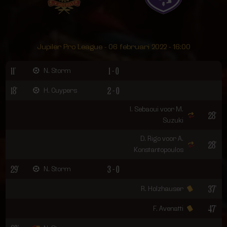
Jupiler Pro League - 06 februari 2022 - 16:00
11'
1 - 0
N. Storm
18'
2 - 0
H. Cuypers
I. Sebaoui voor M.
28'
Suzuki
D. Rigo voor A.
28'
Konstantopoulos
29'
3 - 0
N. Storm
37'
R. Holzhauser
47'
F. Avenatti