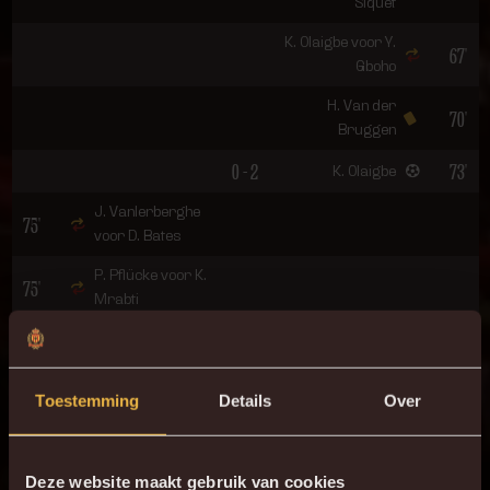
Siquet
K. Olaigbe voor Y.
67'
Gboho
H. Van der
70'
Bruggen
0 - 2
73'
K. Olaigbe
J. Vanlerberghe
75'
voor D. Bates
P. Pflücke voor K.
75'
Mrabti
N. Bassette voor N.
75'
Storm
Toestemming
Details
Over
77'
P. Pflücke
N. De Wilde voor H.
80'
Van der Bruggen
Deze website maakt gebruik van cookies