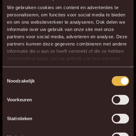
A. Minda voor F.
We gebruiken cookies om content en advertenties te
80'
Lemaréchal
personaliseren, om functies voor social media te bieden
en om ons websiteverkeer te analyseren. Ook delen we
ONZE OPSTELLING
informatie over uw gebruik van onze site met onze
partners voor social media, adverteren en analyse. Deze
1
G. Coucke
partners kunnen deze gegevens combineren met andere
informatie die u aan ze heeft verstrekt of die ze hebben
23
D. Foulon
verzameld op basis van uw gebruik van hun services.
22
E. Cobbaut
27
D. Bates
Toestemmingsselectie
Noodzakelijk
5
S. Walsh
6
J. Van Hecke
Voorkeuren
4
T. Raemaekers
11
N. Storm
Statistieken
19
K. Mrabti