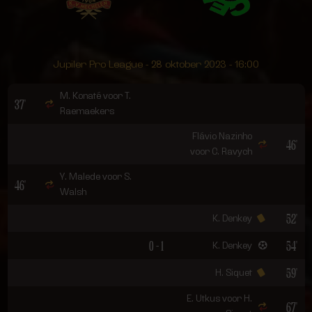
Jupiler Pro League - 28 oktober 2023 - 16:00
M. Konaté voor T.
37'
Raemaekers
Flávio Nazinho
46'
voor C. Ravych
Y. Malede voor S.
46'
Walsh
52'
K. Denkey
0 - 1
54'
K. Denkey
59'
H. Siquet
E. Utkus voor H.
67'