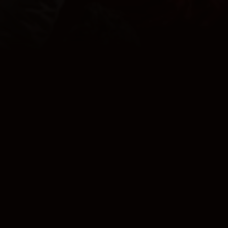
TROTS OP
ONZE KLEUREN
COOKIES
CONTACT
PRIVACY
JUPILER PRO LEAGUE
© 2000 - 2026 Yellow Red Koninklijke Voetbalclub Mechelen
Home