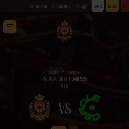
Fanshop
KVM Deals
Login
Events
Tickets
VIP
Jupiler Pro League
ZATERDAG 06 FEBRUARI 2027
N.T.B.
VS