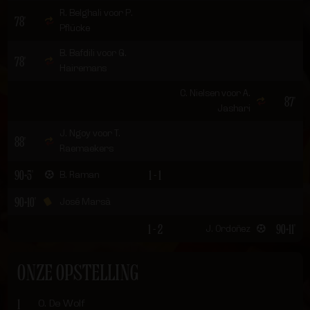
R. Belghali voor P.
78'
Pflücke
B. Bafdili voor G.
78'
Hairemans
C. Nielsen voor A.
87'
Jashari
J. Ngoy voor T.
88'
Raemaekers
90+5'
1 - 1
B. Raman
90+10'
José Marsà
1 - 2
90+11'
J. Ordoñez
ONZE OPSTELLING
1
O. De Wolf