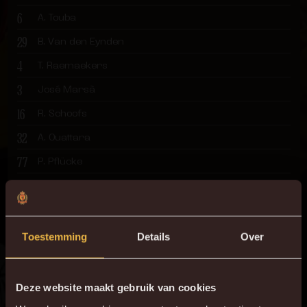
6
A. Touba
29
B. Van den Eynden
4
T. Raemaekers
3
José Marsà
16
R. Schoofs
32
A. Ouattara
77
P. Pflücke
19
K. Mrabti
7
G. Hairemans
20
L. Lauberbach
Toestemming
Details
Over
Deze website maakt gebruik van cookies
Feiten & inzichten