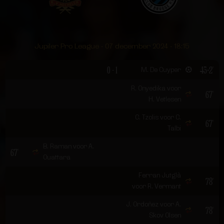
Jupiler Pro League - 07 december 2024 - 18:15
0 - 1
45+2'
M. De Cuyper
R. Onyedika voor
67'
H. Vetlesen
C. Tzolis voor C.
67'
Talbi
B. Raman voor A.
67'
Ouattara
Ferran Jutglà
78'
voor R. Vermant
J. Ordoñez voor A.
78'
Skov Olsen