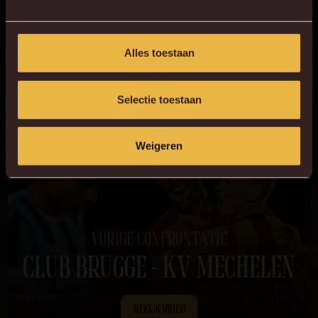
KV Mechelen heeft in de seizoensopening een gelijkspel
behaald tegen Club Brugge, eindstand 1-1. Joaquin Seys bracht
Brugge op voorsprong, maar Patrick Pflücke zorgde snel voor
Alles toestaan
de gelijkmaker. Ondanks enkele kansen voor Brugge bleef het
bij deze stand.
Selectie toestaan
Weigeren
VORIGE CONFRONTATIE
CLUB BRUGGE - KV MECHELEN
BEKIJK VIDEO