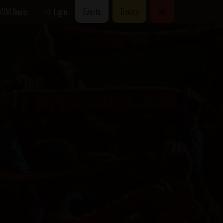
KVM Deals
Login
Events
Tickets
VIP