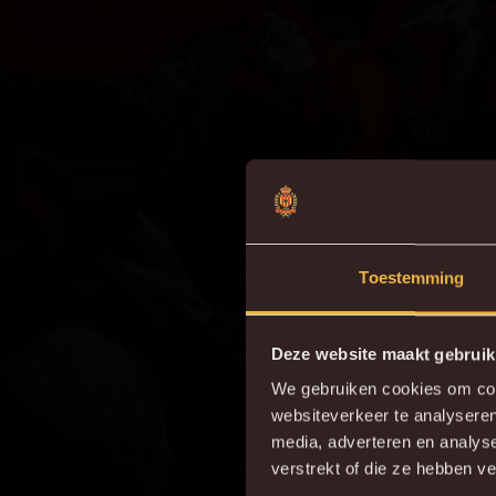
Toestemming
Deze website maakt gebruik
We gebruiken cookies om cont
websiteverkeer te analyseren
Do
media, adverteren en analys
verstrekt of die ze hebben v