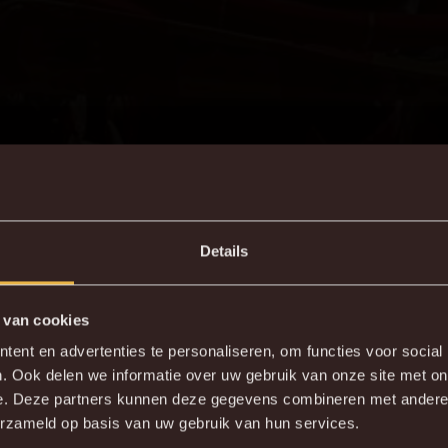
Details
 van cookies
DE NIEUWE KVM APP
ent en advertenties te personaliseren, om functies voor social
. Ook delen we informatie over uw gebruik van onze site met on
wnload de gloednieuwe KVM App nu via je favoriete app sto
e. Deze partners kunnen deze gegevens combineren met andere i
erzameld op basis van uw gebruik van hun services.