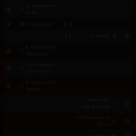
M. Konaté voor A.
46'
Touba
56'
5 - 0
L. Lauberbach
5 - 1
59'
B. Nsimba
K. Mrabti voor G.
69'
Hairemans
K. Van Rafelghem
70'
voor N. Storm
B. Antonio voor R.
70'
Belghali
J. Attah Kadiri
73'
voor B. Nsimba
R. M'Barki voor M.
73'
Viltard
77'
N. Mbamba