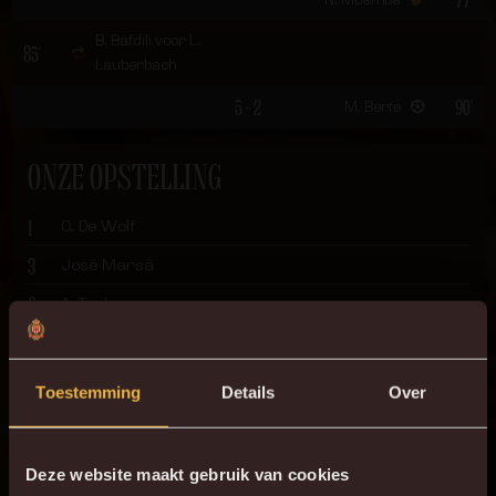
B. Bafdili voor L.
85'
Lauberbach
5 - 2
90'
M. Berte
ONZE OPSTELLING
1
O. De Wolf
3
José Marsà
6
A. Touba
21
S. Welsh
17
R. Belghali
Toestemming
Details
Over
16
R. Schoofs
33
F. Hammar
Deze website maakt gebruik van cookies