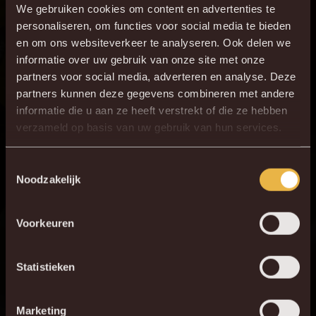
11
N. Storm
We gebruiken cookies om content en advertenties te
7
G. Hairemans
personaliseren, om functies voor social media te bieden
en om ons websiteverkeer te analyseren. Ook delen we
77
P. Pflücke
informatie over uw gebruik van onze site met onze
20
L. Lauberbach
partners voor social media, adverteren en analyse. Deze
partners kunnen deze gegevens combineren met andere
informatie die u aan ze heeft verstrekt of die ze hebben
×
verzameld op basis van uw gebruik van hun services.
DE NIEUWE KVM APP
Feiten & Inzichten
⁠KV Mechelen won de laatste vijf Jupiler Pro League-duels
Download de gloednieuwe KVM App nu via je
Toestemmingsselectie
Noodzakelijk
met Dender.
favoriete app store!
Benito Raman was dit seizoen gemiddeld elke 88 minuten
betrokken bij een goal.
Voorkeuren
KV MECHELEN APP
Dender verloor zijn laatste 5 uitwedstrijden in de
competitie.
Statistieken
Malinwa verloor slechts 1 van de laatste 7 competitieduels
(W3, G3).
Marketing