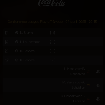
Conference League Play-off Group - 04 april 2025 - 20:45
10'
1 - 0
N. Storm
14'
2 - 0
L. Lauberbach
21'
3 - 0
R. Schoofs
42'
4 - 0
R. Schoofs
L. Hens voor B.
46'
Goncalves
M. Berte voor A.
46'
Scheidler
D. Hrnčár voor F.
46'
Ferraro