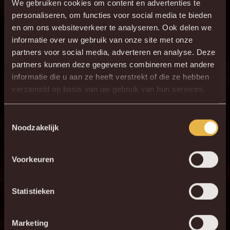
90+5'
R. Schoofs
We gebruiken cookies om content en advertenties te
personaliseren, om functies voor social media te bieden
ONZE OPSTELLING
en om ons websiteverkeer te analyseren. Ook delen we
informatie over uw gebruik van onze site met onze
partners voor social media, adverteren en analyse. Deze
1
G. Coucke
partners kunnen deze gegevens combineren met andere
21
B. Bolingoli
informatie die u aan ze heeft verstrekt of die ze hebben
verzameld op basis van uw gebruik van hun services.
30
J. Vanlerberghe
27
D. Bates
Toestemmingsselectie
5
S. Walsh
Noodzakelijk
16
R. Schoofs
Voorkeuren
22
Alessio da Cruz
17
S. Gouet
Statistieken
11
N. Storm
9
J. Ngoy
Marketing