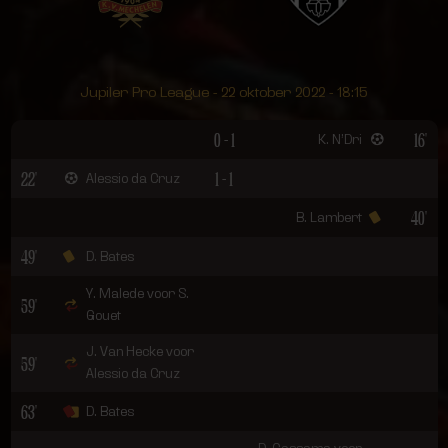
Jupiler Pro League - 22 oktober 2022 - 18:15
0 - 1
16'
K. N’Dri
22'
1 - 1
Alessio da Cruz
40'
B. Lambert
49'
D. Bates
Y. Malede voor S.
59'
Gouet
J. Van Hecke voor
59'
Alessio da Cruz
63'
D. Bates