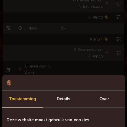
D. Gassama voor
69'
N. Bitumazala
75'
J. Jeggo
76'
2 - 1
J. Ngoy
78'
K. N’Dri
S. Soumano voor
79'
J. Jeggo
T. Peyre voor N.
79'
Storm
80'
M. Wakaso
D. Wouters voor G.
84'
Toestemming
Details
Over
Hairemans
I. Nuhu voor G.
87'
Magnée
Deze website maakt gebruik van cookies