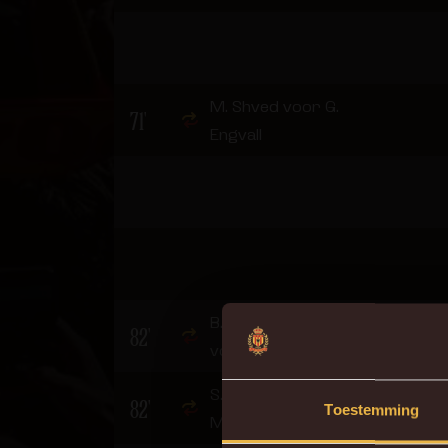
M. Shved voor G.
71'
Engvall
B. Van den Eynden
82'
voor Vini Souza
S. Gouet voor K.
82'
Toestemming
Mrabti