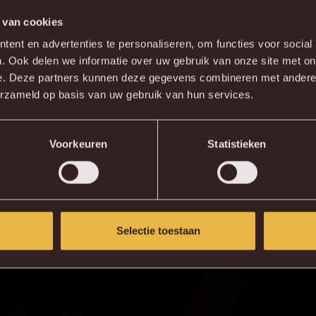
88'
Á. Preciado
 van cookies
DE NIEUWE KVM APP
ent en advertenties te personaliseren, om functies voor social
. Ook delen we informatie over uw gebruik van onze site met on
wnload de gloednieuwe KVM App nu via je favoriete app sto
e. Deze partners kunnen deze gegevens combineren met andere i
erzameld op basis van uw gebruik van hun services.
KV MECHELEN APP
Voorkeuren
Statistieken
Selectie toestaan