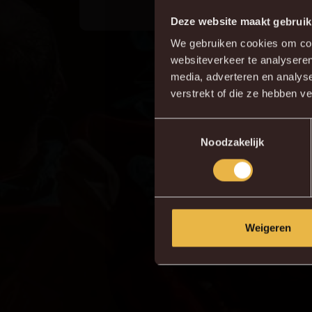
Deze website maakt gebruik
We gebruiken cookies om cont
websiteverkeer te analyseren
Do
media, adverteren en analys
verstrekt of die ze hebben v
Toestemmingsselectie
Noodzakelijk
Weigeren