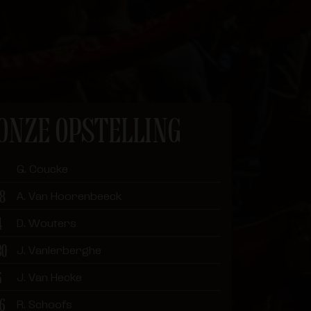
ONZE OPSTELLING
G. Coucke
18
A. Van Hoorenbeeck
4
D. Wouters
30
J. Vanlerberghe
6
J. Van Hecke
16
R. Schoofs