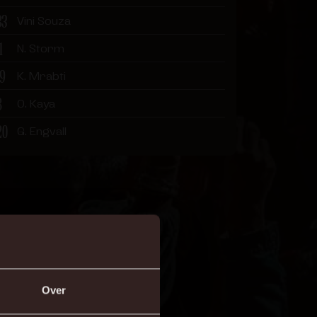
33
Vini Souza
1
N. Storm
19
K. Mrabti
8
O. Kaya
20
G. Engvall
Over