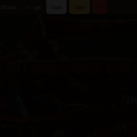
KVM Deals
Login
Events
Tickets
VIP