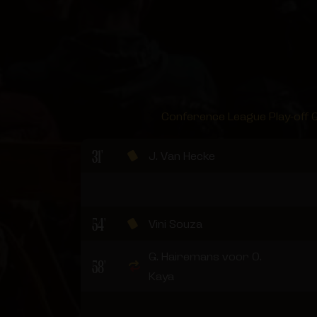
Conference League Play-off G
31'
J. Van Hecke
54'
Vini Souza
G. Hairemans voor O.
58'
Kaya