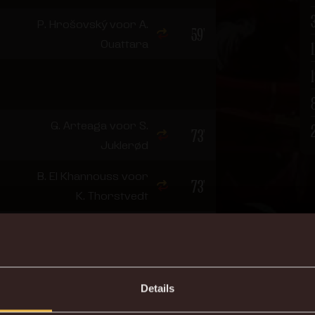
P. Hrošovský voor A.
59'
Ouattara
1
G. Arteaga voor S.
73'
Juklerød
B. El Khannouss voor
73'
K. Thorstvedt
Details