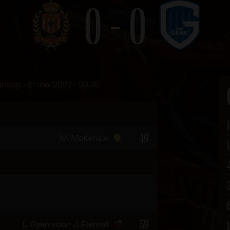
0 - 0
roup - 21 mei 2022 - 20:45
1
49'
M. McKenzie
59'
L. Oyen voor J. Paintsil