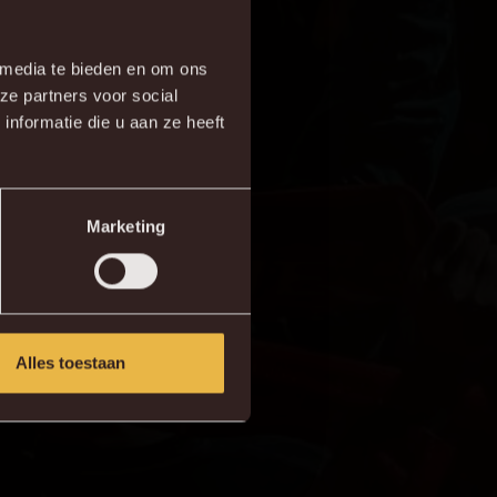
×
 media te bieden en om ons
ze partners voor social
re!
nformatie die u aan ze heeft
Marketing
Alles toestaan