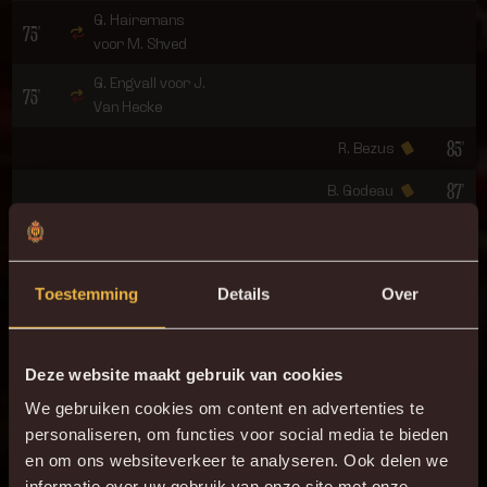
G. Hairemans
75'
voor M. Shved
G. Engvall voor J.
75'
Van Hecke
85'
R. Bezus
87'
B. Godeau
89'
1 - 1
G. Hairemans
90'
E. Owusu
Toestemming
Details
Over
1 - 2
90+4'
T. Tissoudali
Deze website maakt gebruik van cookies
ONZE OPSTELLING
We gebruiken cookies om content en advertenties te
1
G. Coucke
personaliseren, om functies voor social media te bieden
en om ons websiteverkeer te analyseren. Ook delen we
18
A. Van Hoorenbeeck
informatie over uw gebruik van onze site met onze