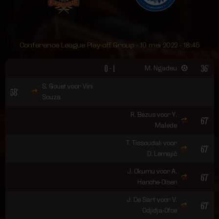
Conference League Play-off Group - 10 mei 2022 - 18:45
0 - 1
36'
M. Ngadeu
S. Gouet voor Vini
58'
Souza
R. Bezus voor Y.
67'
Malede
T. Tissoudali voor
67'
D. Lemajič
J. Okumu voor A.
67'
Hanche-Olsen
J. De Sart voor V.
67'
Odjidja-Ofoe