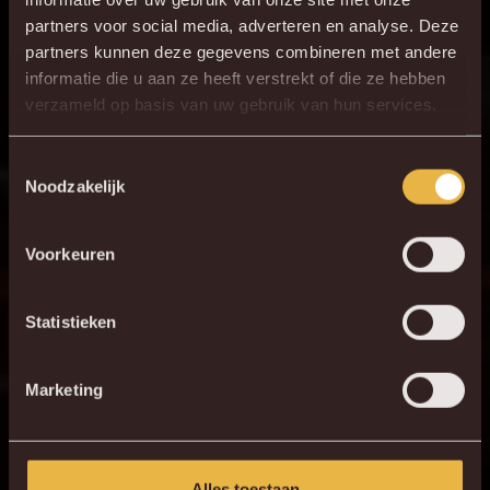
30
J. Vanlerberghe
partners voor social media, adverteren en analyse. Deze
partners kunnen deze gegevens combineren met andere
23
T. Peyre
informatie die u aan ze heeft verstrekt of die ze hebben
6
J. Van Hecke
verzameld op basis van uw gebruik van hun services.
16
R. Schoofs
Toestemmingsselectie
33
Vini Souza
Noodzakelijk
11
N. Storm
19
K. Mrabti
Voorkeuren
35
M. Shved
Statistieken
14
H. Cuypers
Marketing
Alles toestaan