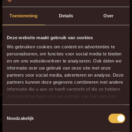
H. Özdemir voor B.
72'
Bafdili
Toestemming
Details
Over
F. Surdez voor O.
83'
Gandelman
Deze website maakt gebruik van cookies
T. De Vlieger voor
83'
M. Samoise
We gebruiken cookies om content en advertenties te
personaliseren, om functies voor social media te bieden
M. Konaté voor L.
85'
en om ons websiteverkeer te analyseren. Ook delen we
Lauberbach
informatie over uw gebruik van onze site met onze
S. Kotto voor M.
partners voor social media, adverteren en analyse. Deze
89'
Paskotši
partners kunnen deze gegevens combineren met andere
informatie die u aan ze heeft verstrekt of die ze hebben
90+3'
José Marsà
verzameld op basis van uw gebruik van hun services.
ONZE OPSTELLING
Toestemmingsselectie
Noodzakelijk
13
Nacho Mirás