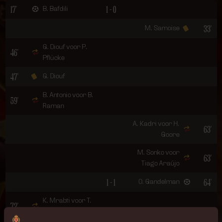
17'
1 - 0
B. Bafdili
33'
M. Samoise
G. Diouf voor P.
46'
Pflücke
47'
G. Diouf
B. Antonio voor B.
59'
Raman
A. Kadri voor H.
63'
Goore
M. Sonko voor
63'
Tiago Araújo
1 - 1
64'
O. Gandelman
K. Mrabti voor T.
72'
Koudou