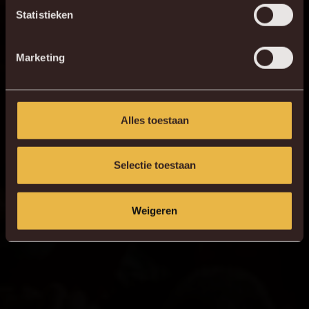
Statistieken
66
B. Verstraete
16
R. Schoofs
Marketing
11
N. Storm
22
Alessio da Cruz
7
G. Hairemans
Alles toestaan
19
K. Mrabti
Selectie toestaan
Weigeren