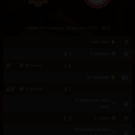
Jupiler Pro League - 21 januari 2023 - 18:15
17'
João Silva
0 - 1
33'
D. De Neve
37'
1 - 1
N. Storm
45+1'
M. Wasinski
45+2'
2 - 1
K. Mrabti
A. Kadri voor João
46'
Silva
2 - 2
57'
A. Kadri
B. Messaoudi voor
65'