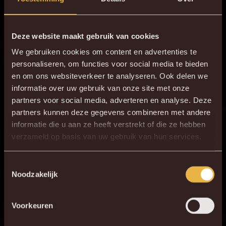
N. Mukau voor
86'
Alessio da Cruz
Deze website maakt gebruik van cookies
87'
P. Guèye
We gebruiken cookies om content en advertenties te
89'
J. Van Hecke
personaliseren, om functies voor social media te bieden
en om ons websiteverkeer te analyseren. Ook delen we
90+3'
B. Bolingoli
informatie over uw gebruik van onze site met onze
90+6'
partners voor social media, adverteren en analyse. Deze
partners kunnen deze gegevens combineren met andere
informatie die u aan ze heeft verstrekt of die ze hebben
ONZE OPSTELLING
×
verzameld op basis van uw gebruik van hun services.
DE NIEUWE KVM APP
1
G. Coucke
Download de gloednieuwe KVM App nu via je
Toestemmingsselectie
18
A. Van Hoorenbeeck
Noodzakelijk
favoriete app store!
14
D. Lavalée
27
D. Bates
Voorkeuren
KV MECHELEN APP
5
S. Walsh