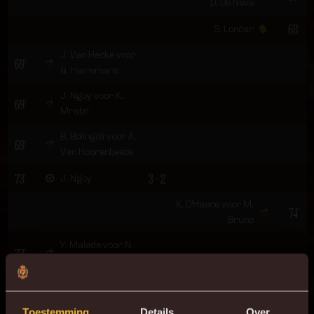
D. De Neve
68'
S. Lončar
J. Van Hecke voor
69'
G. Hairemans
J. Ngoy voor K.
69'
Mrabti
B. Bolingoli voor A.
69'
Van Hoorenbeeck
73'
3 - 2
J. Ngoy
K. D'Haene voor M.
74'
Bruno
Y. Malede voor N.
77'
Storm
F. Avenatti voor S.
84'
Lončar
Toestemming
Details
Over