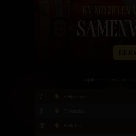
KV MECHELEN 
SAMENV
BEKIJK 
Jupiler Pro League - 25
7'
F. Hammar
8'
T. Koudou
33'
B. Bafdili