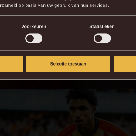
erzameld op basis van uw gebruik van hun services.
90+5'
E. Pletinckx
KV MECHELEN APP
Voorkeuren
Statistieken
uven Achter de Kazerne. Het belooft opnieuw een spannen
Selectie toestaan
oen via de samenvatting.