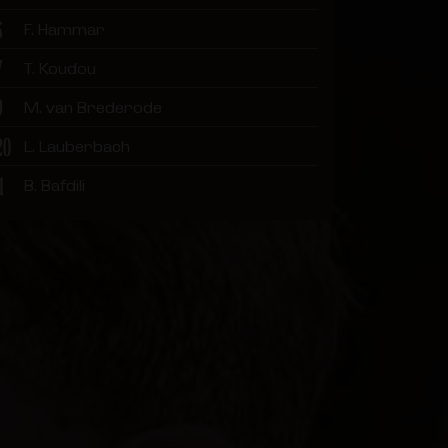
6
F. Hammar
7
T. Koudou
9
M. van Brederode
20
L. Lauberbach
1
B. Bafdili