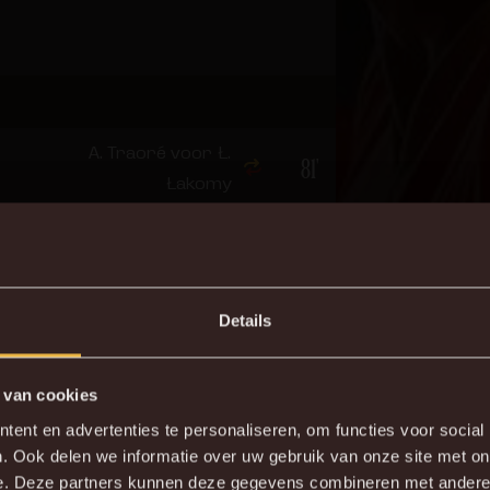
A. Traoré voor Ł.
81'
Łakomy
T. Verlinden voor R.
81'
Nyakossi
Details
90'
S. Kaba
 van cookies
DE NIEUWE KVM APP
ent en advertenties te personaliseren, om functies voor social
. Ook delen we informatie over uw gebruik van onze site met on
wnload de gloednieuwe KVM App nu via je favoriete app sto
e. Deze partners kunnen deze gegevens combineren met andere i