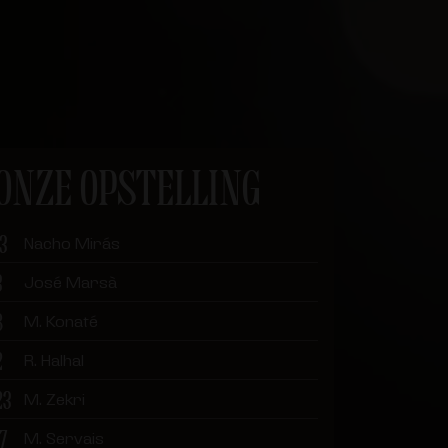
ONZE OPSTELLING
13
Nacho Mirás
3
José Marsà
8
M. Konaté
2
R. Halhal
23
M. Zekri
17
M. Servais