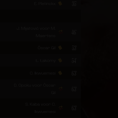
35'
E. Pletinckx
J. Mijatović voor M.
46'
Maertens
53'
Óscar Gil
54'
Ł. Łakomy
63'
C. Ikwuemesi
D. Opoku voor Óscar
63'
Gil
S. Kaba voor C.
63'
Ikwuemesi