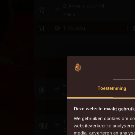
B. Antonio voor M.
73'
Zekri
74'
1 - 0
T. Koudou
B. Raman voor L.
86'
Toestemming
Lauberbach
Deze website maakt gebruik
We gebruiken cookies om cont
T. St. Jago voor M.
90+1'
websiteverkeer te analyseren
Servais
Do
media, adverteren en analys