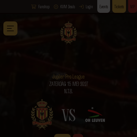
Fanshop
KVM Deals
Login
Events
Tickets
VIP
Jupiler Pro League
ZATERDAG 15 MEI 2027
N.T.B.
VS