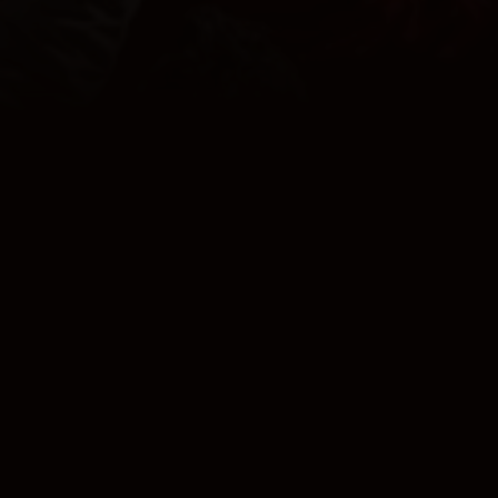
TROTS OP
ONZE KLEUREN
COOKIES
CONTACT
PRIVACY
JUPILER PRO LEAGUE
© 2000 - 2026 Yellow Red Koninklijke Voetbalclub Mechelen
Home