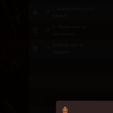
L. Lauberbach voor K.
46'
Mrabti
P. Pflücke voor G.
72'
Hairemans
B. Bafdili voor N.
73'
Bassette