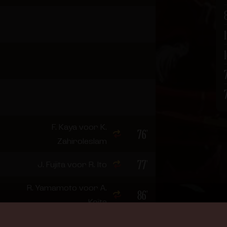
F. Kaya voor K.
76'
Zahiroleslam
77'
J. Fujita voor R. Ito
R. Yamamoto voor A.
86'
Koïta
O. Dumont voor J.