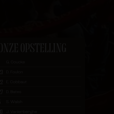
ONZE OPSTELLING
G. Coucke
23
D. Foulon
22
E. Cobbaut
27
D. Bates
5
S. Walsh
30
J. Vanlerberghe