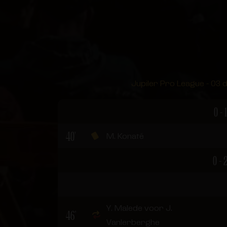
Jupiler Pro League - 03 
0 - 1
40'
M. Konaté
0 - 
Y. Malede voor J.
46'
Vanlerberghe