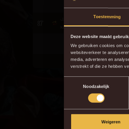
Toestemming
J. Van Hecke voor M.
87'
Konaté
Deze website maakt gebruik
We gebruiken cookies om cont
websiteverkeer te analyseren
Do
media, adverteren en analys
verstrekt of die ze hebben v
Toestemmingsselectie
Noodzakelijk
Weigeren