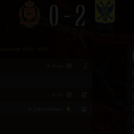
0 - 2
december 2023 - 16:00
5'
A. Koïta
1
2
42'
R. Ito
45'
K. Zahiroleslam