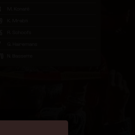
8
M. Konaté
19
K. Mrabti
16
R. Schoofs
7
G. Hairemans
70
N. Bassette