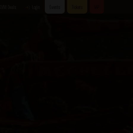
KVM Deals
Login
Events
Tickets
VIP