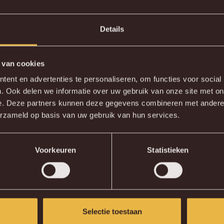
86'
Steuckers
Details
 van cookies
DE NIEUWE KVM APP
W. Janssens voor D.
90+3'
ent en advertenties te personaliseren, om functies voor social
Hashioka
. Ook delen we informatie over uw gebruik van onze site met on
wnload de gloednieuwe KVM App nu via je favoriete app sto
e. Deze partners kunnen deze gegevens combineren met andere i
90+4'
W. Janssens
erzameld op basis van uw gebruik van hun services.
KV MECHELEN APP
Voorkeuren
Statistieken
Selectie toestaan