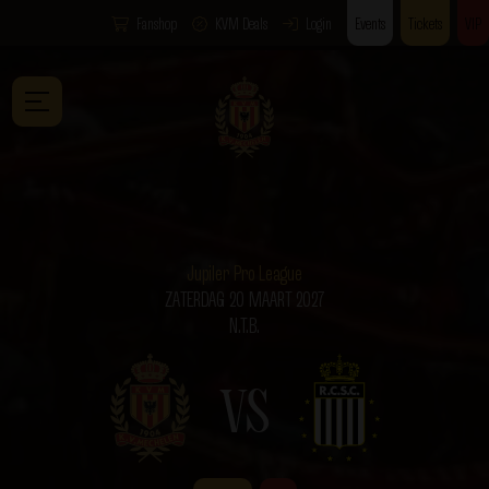
Fanshop
KVM Deals
Login
Events
Tickets
VIP
Jupiler Pro League
ZATERDAG 20 MAART 2027
N.T.B.
VS