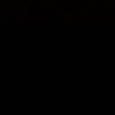
TROTS OP
ONZE KLEUREN
COOKIES
CONTACT
PRIVACY
JUPILER PRO LEAGUE
© 2000 - 2026 Yellow Red Koninklijke Voetbalclub Mechelen
Home