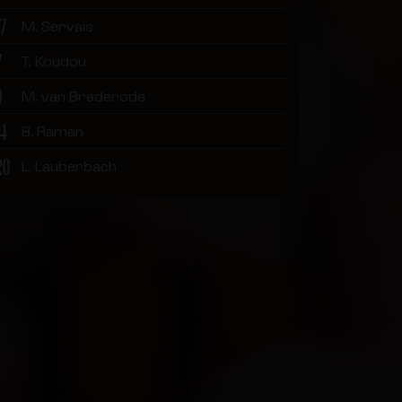
17
M. Servais
7
T. Koudou
9
M. van Brederode
14
B. Raman
20
L. Lauberbach