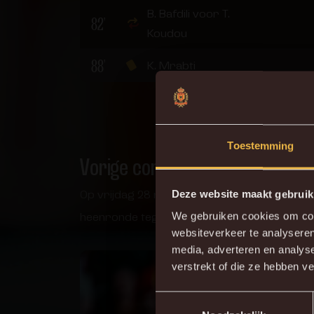
B. Bafdili voor T.
82'
Koudou
88'
K. Mrabti
Toestemming
Vorige confrontatie
Op vrijdag 28 november verwelkomen we Sta
Deze website maakt gebruik
heenronde tegen de jongens uit Luik!
We gebruiken cookies om cont
websiteverkeer te analyseren
Do
media, adverteren en analys
verstrekt of die ze hebben v
Toestemmingsselectie