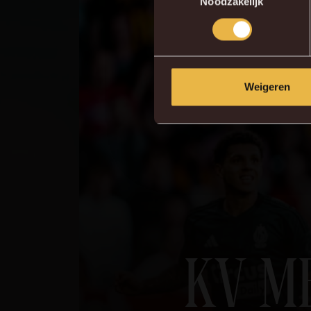
Noodzakelijk
Weigeren
KV M