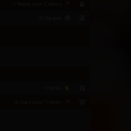
46'
T. Nkada voor T. Henry
56'
D. Dargahi
74'
T. Mohr
78'
A. Calut voor T. Mohr