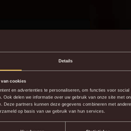
Details
ndard Achter de Kazerne. Herbeleef alvast de hoogtepunt
 van cookies
DE NIEUWE KVM APP
ent en advertenties te personaliseren, om functies voor social
. Ook delen we informatie over uw gebruik van onze site met on
wnload de gloednieuwe KVM App nu via je favoriete app sto
e. Deze partners kunnen deze gegevens combineren met andere i
erzameld op basis van uw gebruik van hun services.
KV MECHELEN APP