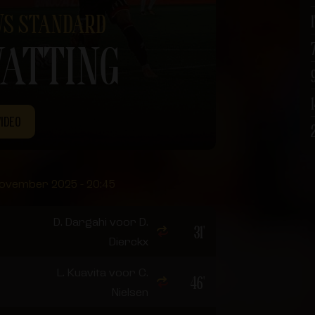
VS STANDARD
ATTING
VIDEO
november 2025 - 20:45
D. Dargahi voor D.
31'
Dierckx
L. Kuavita voor C.
46'
Nielsen