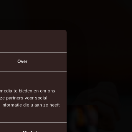
Over
×
en van de wedstrijd uit de
 media te bieden en om ons
ze partners voor social
re!
nformatie die u aan ze heeft