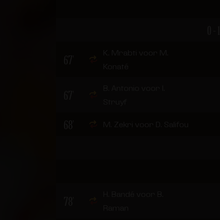
0 - 1
K. Mrabti voor M.
67'
Konaté
B. Antonio voor I.
67'
Struyf
68'
M. Zekri voor D. Salifou
H. Bandé voor B.
78'
Raman