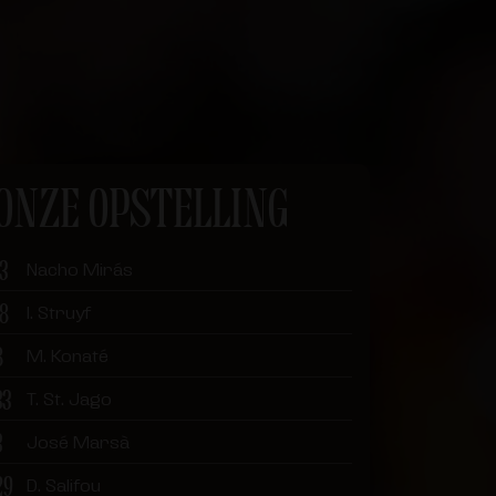
ONZE OPSTELLING
13
Nacho Mirás
18
I. Struyf
8
M. Konaté
33
T. St. Jago
3
José Marsà
29
D. Salifou