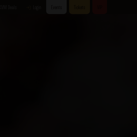
KVM Deals
Login
Events
Tickets
VIP