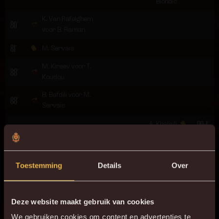
Biondic
K. Van Rafelghem
80'
voor B. Raman
81'
M. Servais
M. Kireev voor T.
88'
Koudou
B. Bafdili voor M.
88'
Servais
90+1'
A. Khalaili
90+4'
R. Florucz
90+4'
Toestemming
Details
Over
I. Pavlić voor R.
90+5'
Schoofs
Deze website maakt gebruik van cookies
90+6'
I. Pavlić
We gebruiken cookies om content en advertenties te