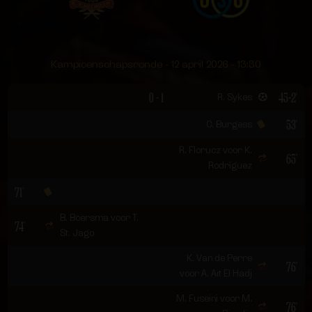
Kampioenschapsronde - 12 april 2026 - 13:30
0 - 1
45+2'
R. Sykes
53'
C. Burgess
R. Florucz voor K.
65'
Rodríguez
71'
B. Boersma voor T.
74'
St. Jago
K. Van de Perre
76'
voor A. Ait El Hadj
M. Fuseini voor M.
76'