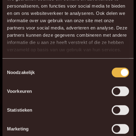
personaliseren, om functies voor social media te bieden
ONZE OPSTELLING
en om ons websiteverkeer te analyseren. Ook delen we
informatie over uw gebruik van onze site met onze
13
Nacho Mirás
partners voor social media, adverteren en analyse. Deze
partners kunnen deze gegevens combineren met andere
3
José Marsà
informatie die u aan ze heeft verstrekt of die ze hebben
2
R. Halhal
×
verzameld op basis van uw gebruik van hun services.
DE NIEUWE KVM APP
33
T. St. Jago
Download de gloednieuwe KVM App nu via je
Toestemmingsselectie
7
T. Koudou
Noodzakelijk
favoriete app store!
17
M. Servais
6
F. Hammar
Voorkeuren
KV MECHELEN APP
38
B. Antonio
Statistieken
9
M. van Brederode
14
B. Raman
Marketing
19
K. Mrabti