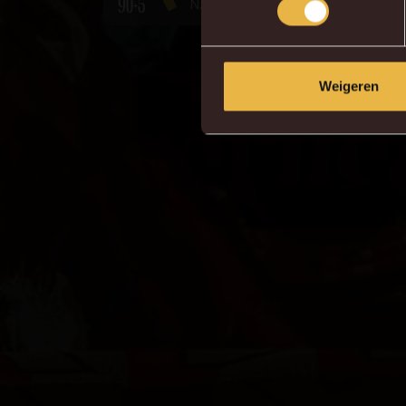
90+5'
N. Bassette
Weigeren