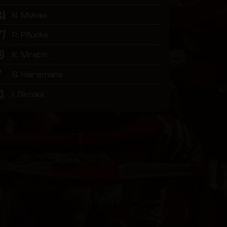
34
N. Mukau
77
P. Pflücke
19
K. Mrabti
7
G. Hairemans
13
I. Slimani