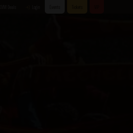
KVM Deals
Login
Events
Tickets
VIP