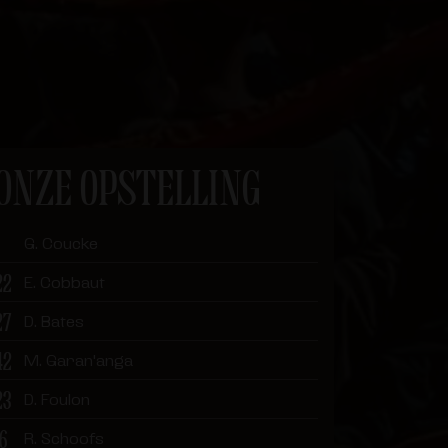
ONZE OPSTELLING
G. Coucke
22
E. Cobbaut
27
D. Bates
42
M. Garan'anga
23
D. Foulon
16
R. Schoofs