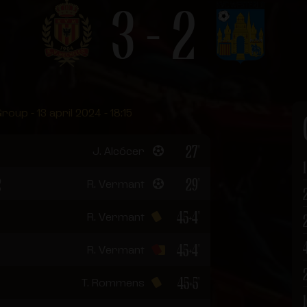
3 - 2
oup - 13 april 2024 - 18:15
27'
J. Alcócer
1
2
29'
R. Vermant
45+4'
R. Vermant
45+4'
R. Vermant
45+5'
T. Rommens