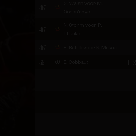
S. Walsh voor M.
46'
Garan'anga
N. Storm voor P.
46'
Pflücke
46'
B. Bafdili voor N. Mukau
56'
1 - 2
E. Cobbaut