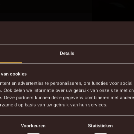
2
Details
E. Jordanov voor T.
90+1'
Rommens
 van cookies
DE NIEUWE KVM APP
ent en advertenties te personaliseren, om functies voor social
90+2'
N. Madsen
. Ook delen we informatie over uw gebruik van onze site met on
wnload de gloednieuwe KVM App nu via je favoriete app sto
e. Deze partners kunnen deze gegevens combineren met andere i
2
90+3'
R. Tagir
erzameld op basis van uw gebruik van hun services.
A. Sayyadmanesh voor
90+3'
KV MECHELEN APP
N. Madsen
Voorkeuren
Statistieken