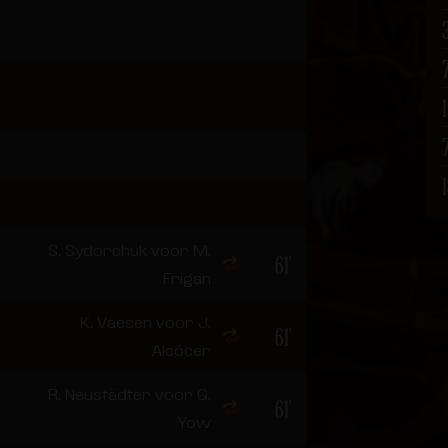
S. Sydorchuk voor M.
61'
Frigan
K. Vaesen voor J.
61'
Alcócer
R. Neustädter voor G.
61'
Yow