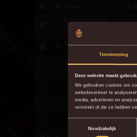
66'
2 - 
I. Slimani
N. Bassette voor G.
83'
Hairemans
B. Bolingoli voor D.
83'
Foulon
Toestemming
Deze website maakt gebruik
We gebruiken cookies om cont
websiteverkeer te analyseren
Do
media, adverteren en analys
3 - 
verstrekt of die ze hebben v
Toestemmingsselectie
Noodzakelijk