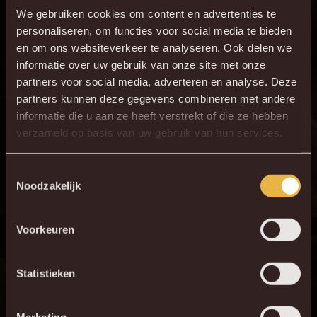
We gebruiken cookies om content en advertenties te
29
B. Van den Eynden
personaliseren, om functies voor social media te bieden
21
S. Welsh
en om ons websiteverkeer te analyseren. Ook delen we
77
informatie over uw gebruik van onze site met onze
P. Pflücke
partners voor social media, adverteren en analyse. Deze
17
R. Belghali
partners kunnen deze gegevens combineren met andere
7
G. Hairemans
informatie die u aan ze heeft verstrekt of die ze hebben
verzameld op basis van uw gebruik van hun services.
33
F. Hammar
16
R. Schoofs
Toestemmingsselectie
Noodzakelijk
20
L. Lauberbach
27
K. Van Rafelghem
Voorkeuren
Statistieken
Vorige confrontatie
Op de 2e speeldag reisde KV Mechelen naar Westerlo voor
Marketing