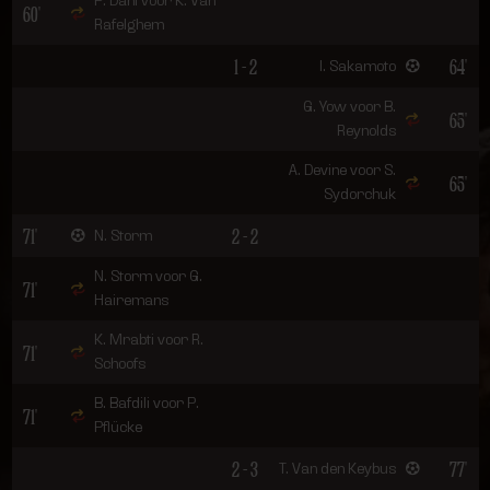
P. Dahl voor K. Van
60'
Rafelghem
1 - 2
64'
I. Sakamoto
G. Yow voor B.
65'
Reynolds
A. Devine voor S.
65'
Sydorchuk
71'
2 - 2
N. Storm
N. Storm voor G.
71'
Hairemans
K. Mrabti voor R.
71'
Schoofs
B. Bafdili voor P.
71'
Pflücke
2 - 3
77'
T. Van den Keybus