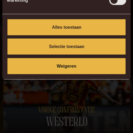
een moeilijke wedstrijd. Na een lastige eerste helft stond
Malinwa bij de rust al 0-2 achter. Ondanks aanpassingen na
de pauze was dat niet genoeg om de situatie om te keren. KV
Mechelen verliest met 2-4, en Westerlo neemt de drie punten
Alles toestaan
mee naar huis.
Selectie toestaan
Weigeren
VORIGE CONFRONTATIE
WESTERLO