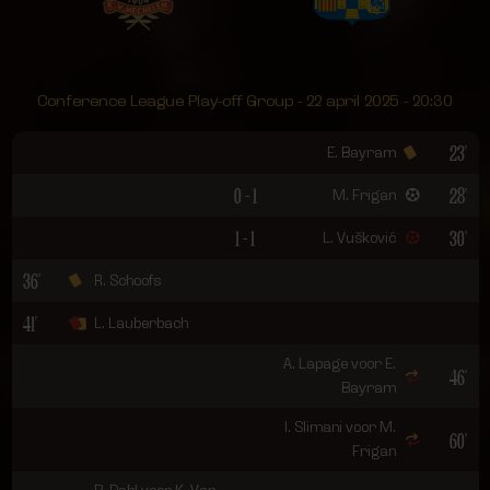
Conference League Play-off Group - 22 april 2025 - 20:30
23'
E. Bayram
0 - 1
28'
M. Frigan
1 - 1
30'
L. Vušković
36'
R. Schoofs
41'
L. Lauberbach
A. Lapage voor E.
46'
Bayram
I. Slimani voor M.
60'
Frigan