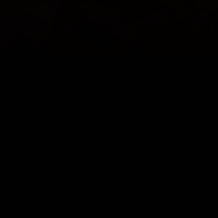
TROTS OP
ONZE KLEUREN
COOKIES
CONTACT
PRIVACY
JUPILER PRO LEAGUE
© 2000 - 2026 Yellow Red Koninklijke Voetbalclub Mechelen
Home