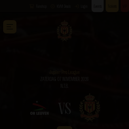
Fanshop
KVM Deals
Login
Events
Tickets
VIP
Jupiler Pro League
ZATERDAG 07 NOVEMBER 2026
N.T.B.
VS