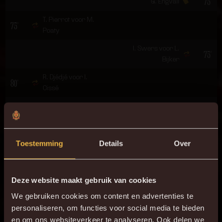
75'
G. Engvall
T. Pierrot voor M.
75'
Poaty
I. Swers voor L.
75'
Bijker
R. Djédjé voor I.
80'
Cissé
89'
T. Pierrot
O. Kaya voor K.
90+2'
Mrabti
Toestemming
Details
Over
F. D'Onofrio voor A.
90+3'
Jallow
Deze website maakt gebruik van cookies
ONZE OPSTELLING
We gebruiken cookies om content en advertenties te
personaliseren, om functies voor social media te bieden
1
G. Coucke
en om ons websiteverkeer te analyseren. Ook delen we