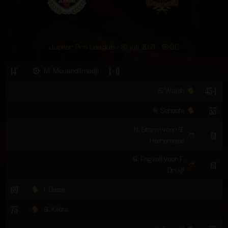
Jupiler Pro League - 31 juli 2021 - 18:30
14'
1 - 0
M. Mouandilmadji
45+1'
S. Walsh
55'
R. Schoofs
N. Storm voor G.
61'
Hairemans
G. Engvall voor F.
61'
Druijf
69'
I. Cissé
75'
G. Kilota