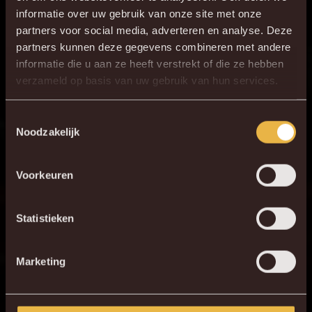
informatie over uw gebruik van onze site met onze
3
L. Bijker
partners voor social media, adverteren en analyse. Deze
33
Vini Souza
partners kunnen deze gegevens combineren met andere
informatie die u aan ze heeft verstrekt of die ze hebben
30
J. Vanlerberghe
×
verzameld op basis van uw gebruik van hun services.
DE NIEUWE KVM APP
5
S. Walsh
16
R. Schoofs
Download de gloednieuwe KVM App nu via je
Toestemmingsselectie
Noodzakelijk
17
S. Gouet
favoriete app store!
19
K. Mrabti
Voorkeuren
KV MECHELEN APP
14
H. Cuypers
7
G. Hairemans
Statistieken
9
F. Druijf
Marketing