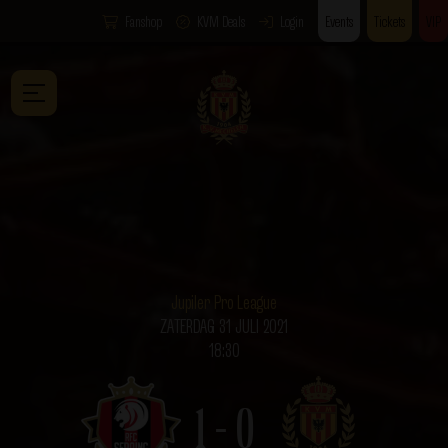
Fanshop
KVM Deals
Login
Events
Tickets
VIP
Jupiler Pro League
ZATERDAG 31 JULI 2021
18:30
1 - 0