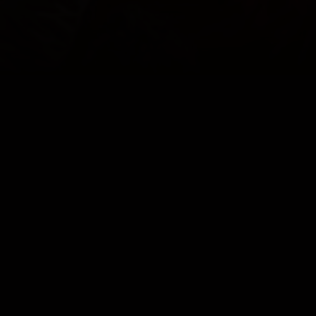
TROTS OP
ONZE KLEUREN
COOKIES
CONTACT
PRIVACY
JUPILER PRO LEAGUE
© 2000 - 2026 Yellow Red Koninklijke Voetbalclub Mechelen
Home