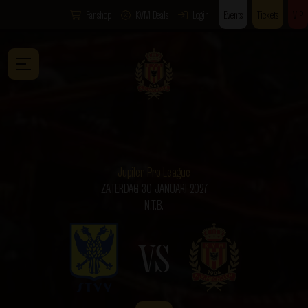
Fanshop
KVM Deals
Login
Events
Tickets
VIP
Jupiler Pro League
ZATERDAG 30 JANUARI 2027
N.T.B.
VS