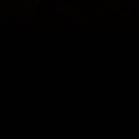
TROTS OP
ONZE KLEUREN
COOKIES
CONTACT
PRIVACY
JUPILER PRO LEAGUE
© 2000 - 2026 Yellow Red Koninklijke Voetbalclub Mechelen
Home