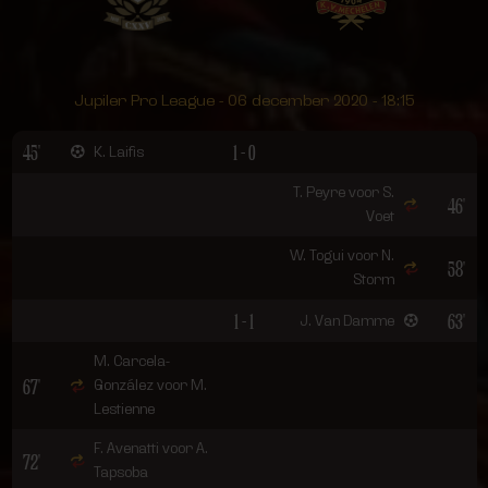
Jupiler Pro League - 06 december 2020 - 18:15
45'
1 - 0
K. Laifis
T. Peyre voor S.
46'
Voet
W. Togui voor N.
58'
Storm
1 - 1
63'
J. Van Damme
M. Carcela-
67'
González voor M.
Lestienne
F. Avenatti voor A.
72'
Tapsoba