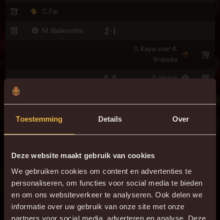
73'
C. Fai
78'
2 - 1
M. Balikwisha
O. Kaya voor A.
79'
Vranckx
2 - 2
88'
S. Walsh
90'
N. Dussenne
90+6'
K. Mrabti
Toestemming
Details
Over
ONZE OPSTELLING
Deze website maakt gebruik van cookies
1
G. Coucke
We gebruiken cookies om content en advertenties te
personaliseren, om functies voor social media te bieden
26
V. Wernersson
en om ons websiteverkeer te analyseren. Ook delen we
14
S. Voet
informatie over uw gebruik van onze site met onze
partners voor social media, adverteren en analyse. Deze