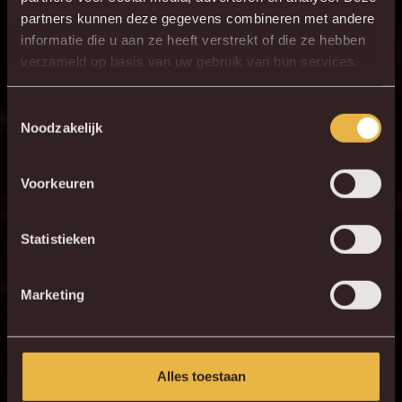
30
J. Vanlerberghe
partners kunnen deze gegevens combineren met andere
5
S. Walsh
informatie die u aan ze heeft verstrekt of die ze hebben
verzameld op basis van uw gebruik van hun services.
13
J. Van Damme
40
A. Vranckx
Toestemmingsselectie
16
R. Schoofs
Noodzakelijk
7
G. Hairemans
Voorkeuren
19
K. Mrabti
11
N. Storm
Statistieken
Marketing
Alles toestaan