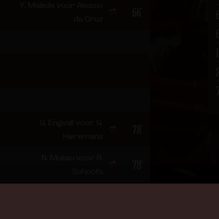
Y. Malede voor Alessio
66'
da Cruz
1
G. Engvall voor G.
78'
Hairemans
N. Mukau voor R.
78'
Schoofs
0
F. Soèllé Soèllé voor N.