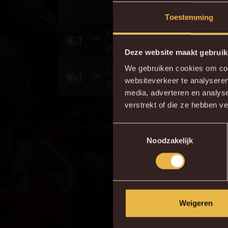
Toestemming
F. Melegoni voor P.
90+3'
Zinckernagel
Deze website maakt gebruik
We gebruiken cookies om cont
L. Noubi voor N.
90+3'
websiteverkeer te analyseren
Dussenne
Do
media, adverteren en analys
verstrekt of die ze hebben v
Toestemmingsselectie
Noodzakelijk
Weigeren