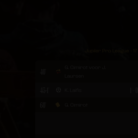
Jupiler Pro League - 17
G. Cimirot voor J.
40'
Laursen
45+1'
1 - 0
K. Laifis
60'
G. Cimirot