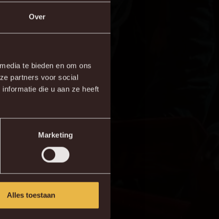
Over
×
 media te bieden en om ons
ze partners voor social
re!
nformatie die u aan ze heeft
Marketing
Alles toestaan