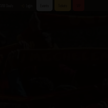
KVM Deals
Login
Events
Tickets
VIP