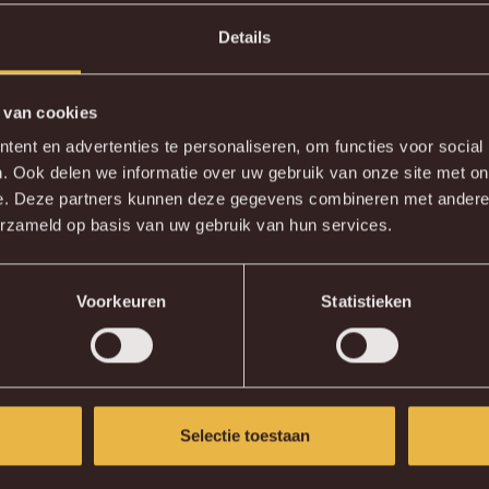
89'
Storm
Details
 van cookies
DE NIEUWE KVM APP
ent en advertenties te personaliseren, om functies voor social
. Ook delen we informatie over uw gebruik van onze site met on
wnload de gloednieuwe KVM App nu via je favoriete app sto
e. Deze partners kunnen deze gegevens combineren met andere i
erzameld op basis van uw gebruik van hun services.
KV MECHELEN APP
Voorkeuren
Statistieken
Selectie toestaan