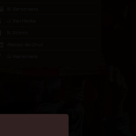
66
B. Verstraete
6
J. Van Hecke
1
N. Storm
22
Alessio da Cruz
7
G. Hairemans