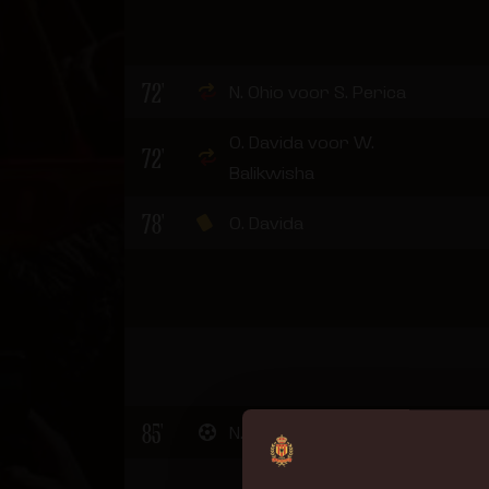
72'
N. Ohio voor S. Perica
O. Davida voor W.
72'
Balikwisha
78'
O. Davida
85'
2 - 
N. Ohio