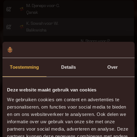
M. Djenepo voor C.
62'
Çanak
K. Sowah voor W.
62'
Balikwisha
N. Storm voor P.
73'
Pflücke
G. Dewaele voor K.
74'
Laifis
Toestemming
Details
Over
S. Walsh voor G.
74'
Hairemans
Deze website maakt gebruik van cookies
S. Alzate voor H.
74'
We gebruiken cookies om content en advertenties te
Kawabe
personaliseren, om functies voor social media te bieden
I. Slimani voor N.
en om ons websiteverkeer te analyseren. Ook delen we
74'
Bassette
informatie over uw gebruik van onze site met onze
partners voor social media, adverteren en analyse. Deze
80'
S. Walsh
partners kunnen deze gegevens combineren met andere