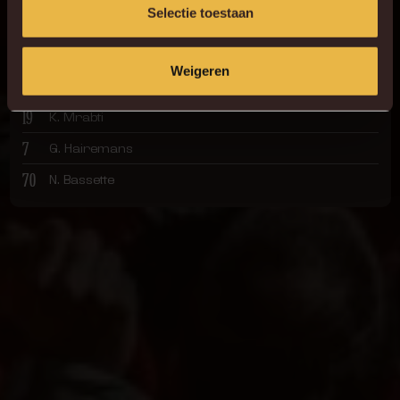
Selectie toestaan
16
R. Schoofs
34
N. Mukau
Weigeren
77
P. Pflücke
19
K. Mrabti
7
G. Hairemans
70
N. Bassette