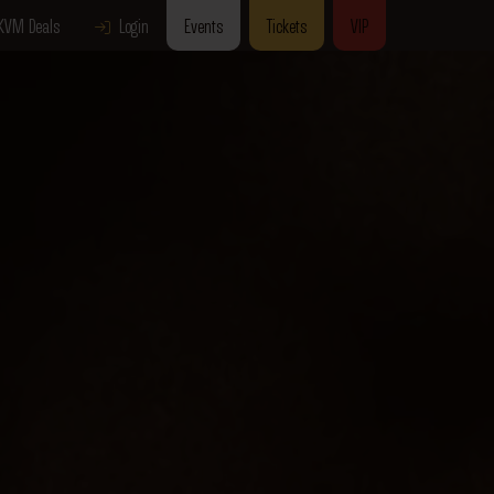
KVM Deals
Login
Events
Tickets
VIP