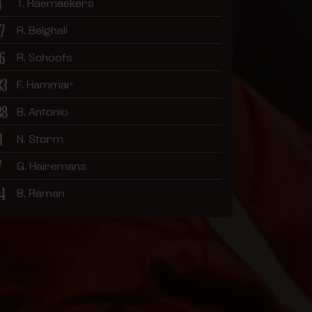
4
T. Raemaekers
17
R. Belghali
16
R. Schoofs
33
F. Hammar
38
B. Antonio
1
N. Storm
7
G. Hairemans
14
B. Raman