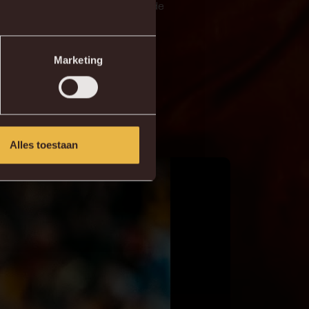
en, nadat vier van de voorgaande
Marketing
y voor Union herpakte Malinwa
erdiend punt.
Alles toestaan