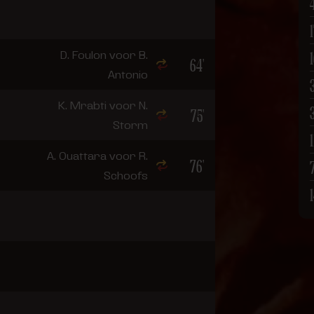
D. Foulon voor B.
64'
Antonio
K. Mrabti voor N.
75'
Storm
1
A. Ouattara voor R.
76'
Schoofs