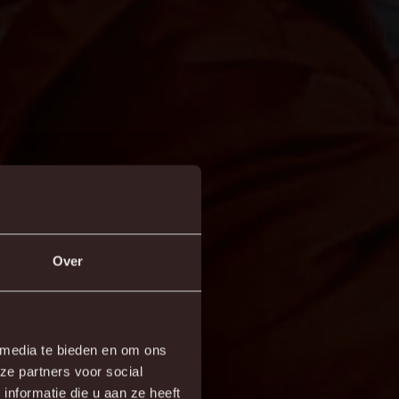
Over
 kwartier van de tweede helft.
 media te bieden en om ons
ze partners voor social
r.
nformatie die u aan ze heeft