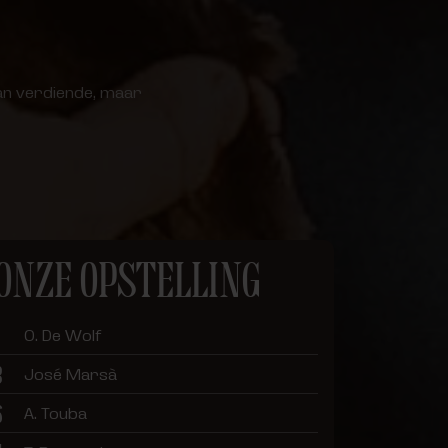
an verdiende, maar
ONZE OPSTELLING
O. De Wolf
3
José Marsà
6
A. Touba