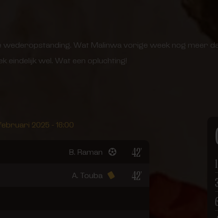
n de wederopstanding. Wat Malinwa vorige week nog meer d
k eindelijk wel. Wat een opluchting!
februari 2025 - 16:00
42'
B. Raman
1
42'
A. Touba