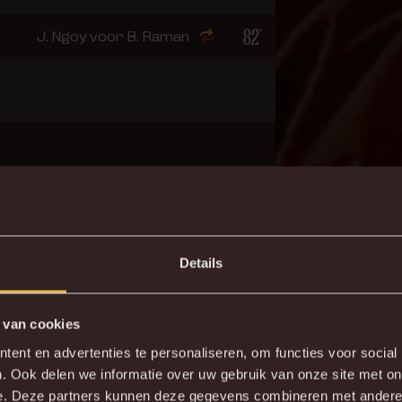
82'
J. Ngoy voor B. Raman
Details
 van cookies
st net na de rust: 10 van hun 40 goals vielen in het eerste
ent en advertenties te personaliseren, om functies voor social
. Ook delen we informatie over uw gebruik van onze site met on
otrijke passketens betrokken, slechts vier spelers doen bete
e. Deze partners kunnen deze gegevens combineren met andere i