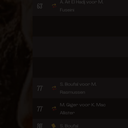
A. Ait El Hadj voor M.
63'
Fuseini
S. Boufal voor M.
77'
Rasmussen
M. Giger voor K. Mac
77'
Allister
80'
S. Boufal