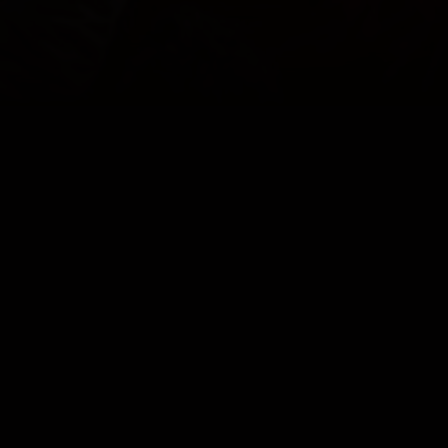
TROTS OP
ONZE KLEUREN
COOKIES
CONTACT
PRIVACY
JUPILER PRO LEAGUE
© 2000 - 2026 Yellow Red Koninklijke Voetbalclub Mechelen
Home