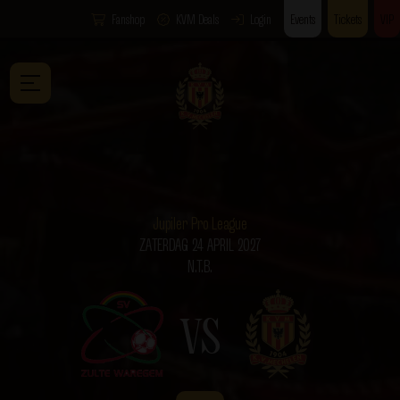
Fanshop
KVM Deals
Login
Events
Tickets
VIP
Jupiler Pro League
ZATERDAG 24 APRIL 2027
N.T.B.
VS