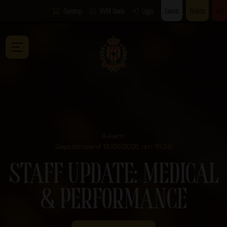
Fanshop
KVM Deals
Login
Events
Tickets
VIP
A-kern
Gepubliceerd 13/06/2025 om 15:30
STAFF UPDATE: MEDICAL
& PERFORMANCE