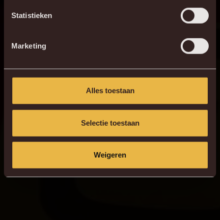
van Geel-Rood. Meyer was sinds 2023 de physical coach
Statistieken
van Malinwa. Dieter was sinds 2012 kinesist bij KVM.
Marketing
“Het is nooit fijn om afscheid te nemen van fijne collega’s.
We willen beide heren oprecht bedanken voor hun
toegewijde bijdrage de afgelopen jaren. We wensen hen
Alles toestaan
erg veel succes toe in hun verdere carrière.”, sluit Caluwé
af.
Selectie toestaan
Weigeren