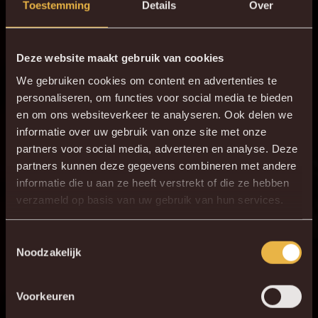
“Dit is een belangrijke volgende stap die we zetten binnen
Toestemming
Details
Over
onze sportieve omkadering.”, vertelt Tom Caluwé. “We
willen een nog sterkere topsportcultuur creëren. Met de
Deze website maakt gebruik van cookies
aanwerving van Olivier en Gianni moeten we onze kern
We gebruiken cookies om content en advertenties te
fysiek top maken om de beschikbaarheid van die kern te
personaliseren, om functies voor social media te bieden
maximaliseren.”
en om ons websiteverkeer te analyseren. Ook delen we
informatie over uw gebruik van onze site met onze
“We willen komend seizoen de fysieke prestaties &
partners voor social media, adverteren en analyse. Deze
mentale weerbaarheid en het karakter op het veld verder
partners kunnen deze gegevens combineren met andere
aanscherpen. Passie en strijd, aangevuld met de vurige
informatie die u aan ze heeft verstrekt of die ze hebben
×
verzameld op basis van uw gebruik van hun services.
topsportmentaliteit die bij past onze mooie club.”
DE NIEUWE KVM APP
AFSCHEID THIBAUT MEYER EN
Download de gloednieuwe KVM App nu via je
Toestemmingsselectie
Noodzakelijk
favoriete app store!
DIETER DEVAERE
Voorkeuren
KV MECHELEN APP
Thibaut Meyer en Dieter Devaere verlaten de sportieve staf