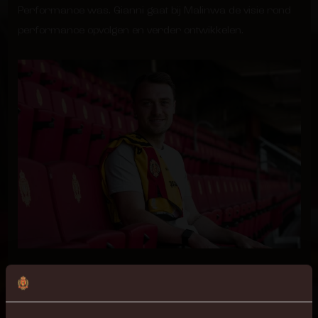
Performance was. Gianni gaat bij Malinwa de visie rond
performance opvolgen en verder ontwikkelen.
PROFESSIONELE OMKADERING