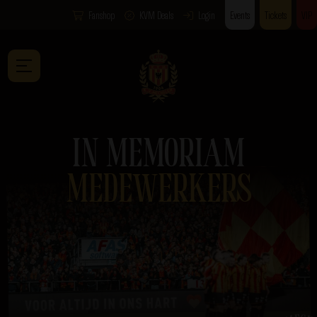
Fanshop
KVM Deals
Login
Events
Tickets
VIP
IN MEMORIAM
MEDEWERKERS