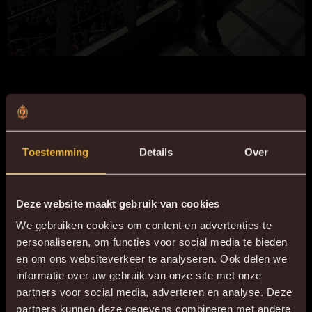
Niki Boeckling (1950-2023)
Niki was trouwe supporter en jarenlang vrijwilliger bij
Malinwa.
Toestemming
Details
Over
Ze was lang werkzaam in de bestuurskamer en de
spelerscorner en hielp de mensen steeds met een glimlach.
Deze website maakt gebruik van cookies
We gebruiken cookies om content en advertenties te
Dankjewel Niki voor je jarenlange inzet en liefde voor de club.
personaliseren, om functies voor social media te bieden
en om ons websiteverkeer te analyseren. Ook delen we
informatie over uw gebruik van onze site met onze
partners voor social media, adverteren en analyse. Deze
partners kunnen deze gegevens combineren met andere