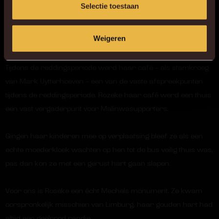
Selectie toestaan
en haar supporters waren er eveneens kind aan huis.
Rozeke was medeoprichter van De Vrijbroekvrienden, de
Weigeren
supportersclub die in den Tilt haar supporterscafé heeft.
Tijdens de reddingsperiode werd haar café – als stamkroeg
van Mark Uytterhoeven – een van de vaste afspreekpunten
tijdens de reddingsperiode. Rozeke haar café werd een thuis
een vast vergaderpunt voor Malinwasupporters.
Gingen haar kinderen mee op verplaatsing bleef ze als een
echte moederkloek wachten op hen tot de bus veilig thuis was,
pas dan kon ze met een gerust hart gaan slapen.
Voor ons is Roseke een écht Mechels monument. Ze kwam
oorspronkelijk misschien van Limburg, haar gouden hart had
altijd een geelrood randje.