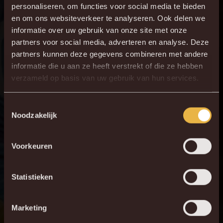
personaliseren, om functies voor social media te bieden
hier echt thuis”, zegt Nacho. “Ik kijk er naar uit om weer
en om ons websiteverkeer te analyseren. Ook delen we
op het veld te staan en te trainen met mijn teamgenoten.
informatie over uw gebruik van onze site met onze
Hoe kijk ik terug op de wedstrijd die ik speelde tijdens de
partners voor social media, adverteren en analyse. Deze
Play-Offs? Het was geweldig. Het maakte me hongerig
partners kunnen deze gegevens combineren met andere
informatie die u aan ze heeft verstrekt of die ze hebben
naar meer.” (lacht)
verzameld op basis van uw gebruik van hun services.
WORD OOK DEEL VAN ONZE
Toestemmingsselectie
PLOEG
Noodzakelijk
Doe jij net zoals Nacho en vervoeg je je bij onze ploeg? Koop
Voorkeuren
dan nu je abonnement voor komend seizoen en toon dat
Mechelen jouw stad is en Malinwa je ploeg!
Statistieken
KOOP JE ABO
Marketing