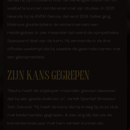
verliet hij zijn thuisland voor de Verenigde Staten om zo
voetbal te kunnen combineren met zijn studies. In 2022
tekende hij bij KMSK Deinze, dat eind 2024 failliet ging.
Malinwa gooide tijdens de wintermercato een
reddingsboei. In zes maanden tijd werd de sympathieke
Spanjaard deel van de kern. Hij veroverde in de éne
officiële wedstrijd die hij speelde de geel-rode harten met
een glansprestatie.
ZIJN KANS GEGREPEN
“Nacho heeft de afgelopen maanden gewoon bewezen
dat hij een goede doelman is”, vertelt Sportief Directeur
Tom Caluwé. “Hij heeft de kans die hij kreeg bij onze club
met beide handen gegrepen. Ik ben erg blij dat we de
komende twee jaar met hem verder kunnen als