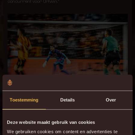
concurrent voor Ortwin.”
Nacho in actie voor Malinwa tijdens de Europe Play-Offs.
Toestemming
Details
Over
VOEL ME THUIS IN MECHELEN
Deze website maakt gebruik van cookies
We gebruiken cookies om content en advertenties te
“Ik ben blij om in deze prachtige club te blijven – ik voel me