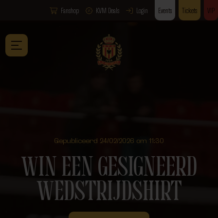
Fanshop
KVM Deals
Login
Events
Tickets
VIP
Gepubliceerd 24/02/2026 om 11:30
WIN EEN GESIGNEERD
WEDSTRIJDSHIRT