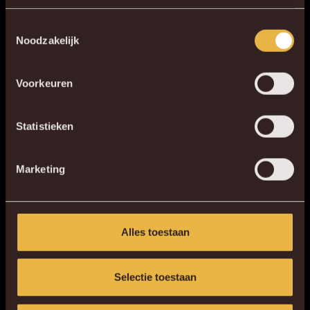
Download de gloednieuwe KVM App nu via je
Toestemmingsselectie
Noodzakelijk
favoriete app store!
Voorkeuren
KV MECHELEN APP
Statistieken
Marketing
Alles toestaan
Selectie toestaan