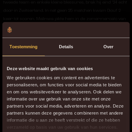
tweede team en enkele kleine blessures, brak hij eind ’24 echt
door in Zwitserland. In net geen 25 matchen kwam Diouf 2
keer tot scoren. Malinwa pikte hem in de zomermercato van
2025 op als vrije speler en troefde daarmee verschillende
clubs uit binnen- en buitenland af.
Toestemming
Details
Over
TERUG NAAR OVERZICHT
Deze website maakt gebruik van cookies
We gebruiken cookies om content en advertenties te
personaliseren, om functies voor social media te bieden
en om ons websiteverkeer te analyseren. Ook delen we
informatie over uw gebruik van onze site met onze
partners voor social media, adverteren en analyse. Deze
partners kunnen deze gegevens combineren met andere
informatie die u aan ze heeft verstrekt of die ze hebben
×
verzameld op basis van uw gebruik van hun services.
DE NIEUWE KVM APP