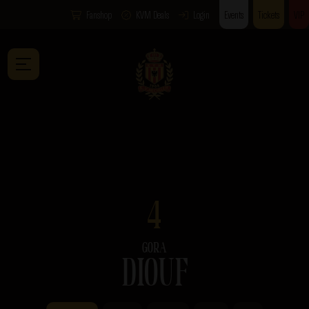
Fanshop
KVM Deals
Login
Events
Tickets
VIP
4
GORA
DIOUF