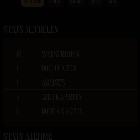
VERDEDIGERS
SENEGAL
20/09/2003
185 CM
75 KG
STATS MECHELEN
18
WEDSTRIJDEN
1
DOELPUNTEN
1
ASSISTS
5
GELE KAARTEN
1
RODE KAARTEN
STATS ALLTIME