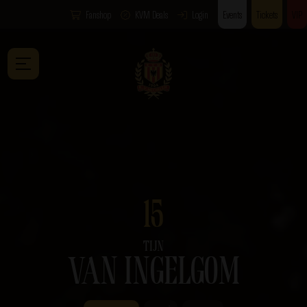
Fanshop
KVM Deals
Login
Events
Tickets
VIP
15
TIJN
VAN INGELGOM