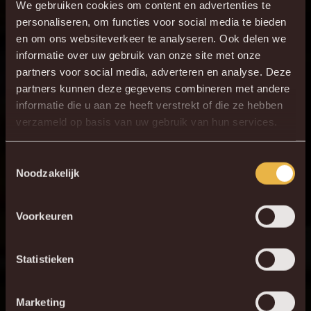
voorheen in de omgekeerde richting.
We gebruiken cookies om content en advertenties te
personaliseren, om functies voor social media te bieden
en om ons websiteverkeer te analyseren. Ook delen we
TERUG NAAR OVERZICHT
informatie over uw gebruik van onze site met onze
partners voor social media, adverteren en analyse. Deze
partners kunnen deze gegevens combineren met andere
informatie die u aan ze heeft verstrekt of die ze hebben
×
verzameld op basis van uw gebruik van hun services.
DE NIEUWE KVM APP
Download de gloednieuwe KVM App nu via je
Toestemmingsselectie
Noodzakelijk
favoriete app store!
Voorkeuren
KV MECHELEN APP
Statistieken
Marketing