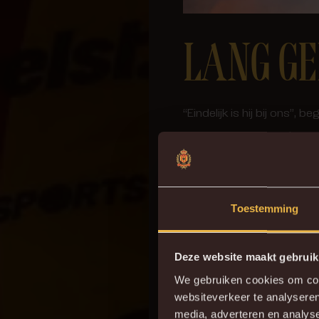
LANG G
“Eindelijk is hij bij ons
aantal pogingen ondernome
“Stephen is de versterki
stevige kwaliteitsinjecti
Toestemming
meer opties te geven ach
Deze website maakt gebruik
WACHTE
We gebruiken cookies om cont
websiteverkeer te analyseren
media, adverteren en analys