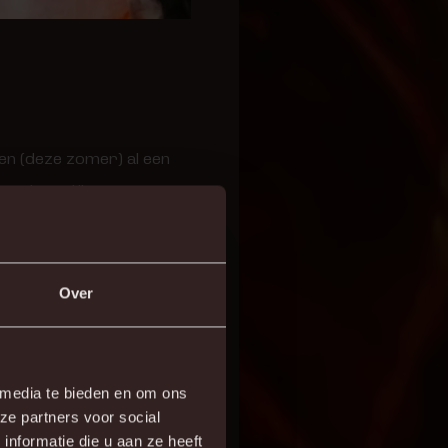
dden (deze zomer) al een
u wel rond.”
ieve compartiment een
scherpen en onze coach
Over
 media te bieden en om ons
ze partners voor social
nformatie die u aan ze heeft