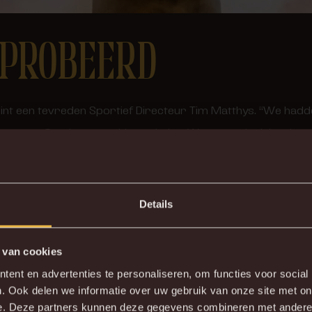
EPROBEERD
”, begint een tevreden Sportief Directeur Tim Matthys. “We ha
n om Stephen naar hier te halen. Wat toen niet lukte, is n
ng die we op korte termijn nodig hadden. Hij zal ons defens
e geven. Zijn komst is belangrijk om de concurrentie aan te 
Details
terin.”
 van cookies
N OP VISUM
ent en advertenties te personaliseren, om functies voor social
. Ook delen we informatie over uw gebruik van onze site met on
e. Deze partners kunnen deze gegevens combineren met andere i