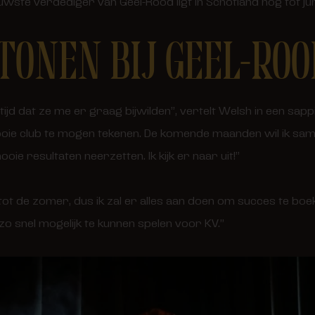
uwste verdediger van Geel-Rood ligt in Schotland nog tot ju
TONEN BIJ GEEL-ROO
tijd dat ze me er graag bijwilden”, vertelt Welsh in een sapp
oie club te mogen tekenen. De komende maanden wil ik sam
ie resultaten neerzetten. Ik kijk er naar uit!”
 tot de zomer, dus ik zal er alles aan doen om succes te boe
 zo snel mogelijk te kunnen spelen voor KV.”