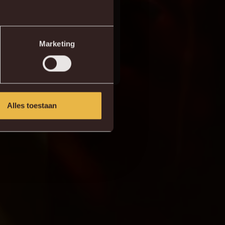
gt af van de behandeling
r daar zijn we dus ook
Marketing
Alles toestaan