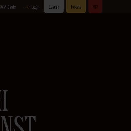
KVM Deals
Login
Events
Tickets
VIP
H
INST