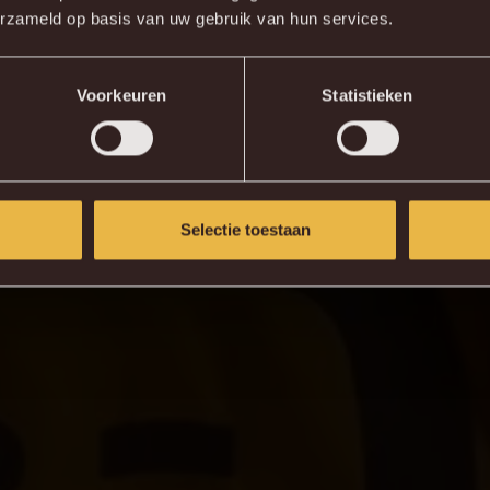
erzameld op basis van uw gebruik van hun services.
elgerechtigd is voor
de wedstrijd van zondag bij Cercle
han
 De club doet er alles aan om hem inzetbaar te krijgen, maa
actoren.
Voorkeuren
Statistieken
Selectie toestaan