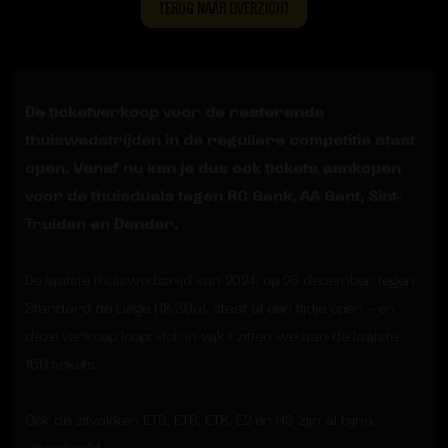
TERUG NAAR OVERZICHT
De ticketverkoop voor de resterende
thuiswedstrijden in de reguliere competitie staat
open. Vanaf nu kan je dus ook tickets aankopen
voor de thuisduels tegen RC Genk, AA Gent, Sint-
Truiden en Dender.
De laatste thuiswedstrijd van 2024, op 26 december tegen
Standard de Liège (18.30u), staat al een tijdje open – en
deze verkoop loopt vlot: in vak I zitten we aan de laatste
150 tickets.
Ook de zitvakken ET3, ET6, ET8, E2 en H3 zijn al bijna