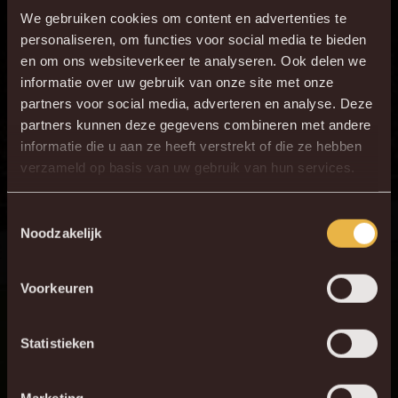
ET1,ET8
€ 37
€ 28
€ 32
€ 23
We gebruiken cookies om content en advertenties te
personaliseren, om functies voor social media te bieden
ET2, ET7
€ 45
€ 34
€ 40
€ 30
en om ons websiteverkeer te analyseren. Ook delen we
ET3, ET6
€ 53
€ 39
€ 47
€ 35
informatie over uw gebruik van onze site met onze
partners voor social media, adverteren en analyse. Deze
partners kunnen deze gegevens combineren met andere
informatie die u aan ze heeft verstrekt of die ze hebben
×
verzameld op basis van uw gebruik van hun services.
DE NIEUWE KVM APP
Jupiler Pro League
DONDERDAG 26 DECEMBER 2024
Download de gloednieuwe KVM App nu via je
Toestemmingsselectie
Noodzakelijk
favoriete app store!
Voorkeuren
KV MECHELEN APP
Statistieken
0 - 0